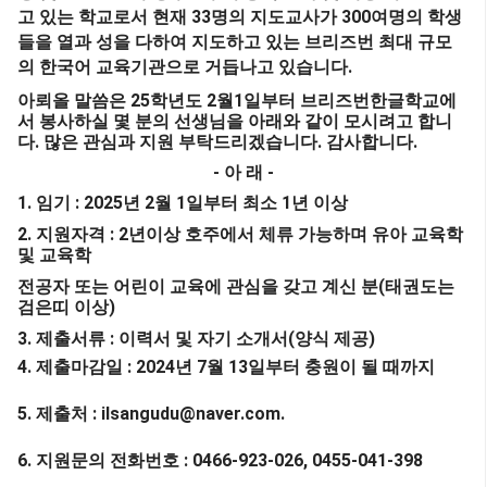
33
300
고 있는 학교로서 현재
명의 지도교사가
여명의 학생
들을 열과 성을 다하여 지도하고 있는 브리즈번 최대 규모
.
의 한국어 교육기관으로 거듭나고 있습니다
25
2
1
아뢰올 말씀은
학년도
월
일부터 브리즈번한글학교에
서 봉사하실 몇 분의 선생님을 아래와 같이 모시려고 합니
.
.
.
다
많은 관심과 지원 부탁드리겠습니다
감사합니다
-
-
아 래
1.
: 2025
2
1
1
임기
년
월
일부터 최소
년 이상
2.
: 2
지원자격
년이상 호주에서 체류 가능하며 유아 교육학
및 교육학
(
전공자 또는 어린이 교육에 관심을 갖고 계신 분
태권도는
)
검은띠 이상
3.
:
(
)
제출서류
이력서 및 자기 소개서
양식 제공
4.
: 2024
7
13
제출마감일
년
월
일부터 충원이 될 때까지
5.
: ilsangudu@naver.com.
제출처
6.
: 0466-923-026, 0455-041-398
지원문의 전화번호