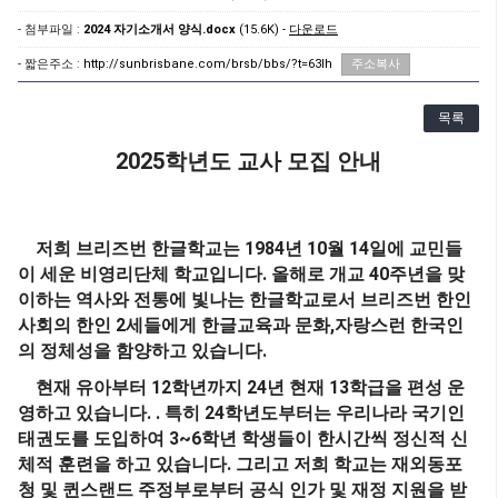
- 첨부파일 :
2024 자기소개서 양식.docx
(15.6K) -
다운로드
- 짧은주소 :
http://sunbrisbane.com/brsb/bbs/?t=63Ih
주소복사
목록
2025
학년도 교사 모집 안내
1984
10
14
저희 브리즈번 한글학교는
년
월
일에 교민들
.
40
이 세운 비영리단체 학교입니다
올해로 개교
주년을 맞
이하는 역사와 전통에 빛나는 한글학교로서 브리즈번 한인
2
,
사회의 한인
세들에게 한글교육과 문화
자랑스런 한국인
.
의 정체성을 함양하고 있습니다
12
24
13
현재 유아부터
학년까지
년 현재
학급을 편성 운
. .
24
영하고 있습니다
특히
학년도부터는 우리나라 국기인
3~6
태권도를 도입하여
학년 학생들이 한시간씩 정신적 신
.
체적 훈련을 하고 있습니다
그리고 저희 학교는 재외동포
청 및 퀸스랜드 주정부로부터 공식 인가 및 재정 지원을 받