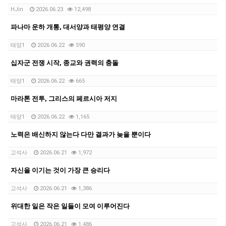
HJin
2026.06.23
12,498
파나마 운하 개통, 대서양과 태평양 연결
태양1
2026.06.22
590
십자군 전쟁 시작, 종교와 권력의 충돌
태양1
2026.06.22
665
마라톤 전투, 그리스의 페르시아 저지
태양1
2026.06.22
1,165
노력은 배신하지 않는다 다만 결과가 늦을 뿐이다
고석사
2026.06.21
1,972
자신을 이기는 것이 가장 큰 승리다
고석사
2026.06.21
1,386
위대한 일은 작은 일들이 모여 이루어진다
고석사
2026.06.21
1,486