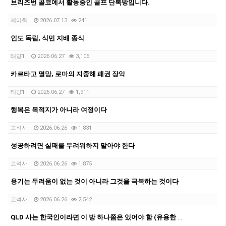
브리즈번 골코에서 활동중인 골프 단톡방입니다.
제이최
2026.07.13
241
인도 독립, 식민 지배 종식
태양1
2026.06.27
3,106
카르타고 멸망, 로마의 지중해 패권 장악
태양1
2026.06.27
1,911
행복은 목적지가 아니라 여정이다
고석사
2026.06.26
1,831
성공하려면 실패를 두려워하지 말아야 한다
고석사
2026.06.26
1,875
용기는 두려움이 없는 것이 아니라 그것을 극복하는 것이다
고석사
2026.06.26
2,542
QLD 사는 한국인이라면 이 방 하나쯤은 있어야 함 (유용한 카톡방 모음 공유)