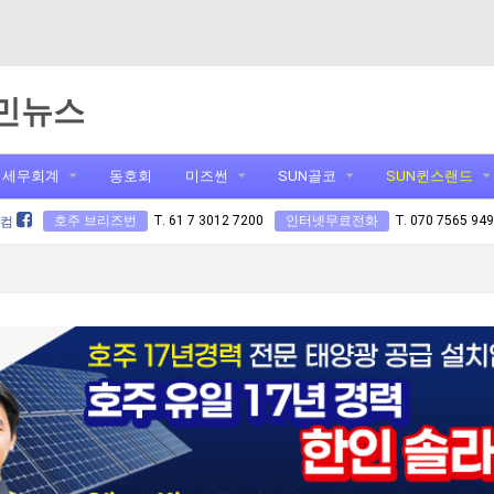
민뉴스
세무회계
동호회
미즈썬
SUN골코
SUN퀸스랜드
호주 브리즈번
T. 61 7 3012 7200
인터넷무료전화
T. 070 7565 94
닷컴