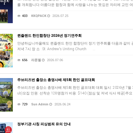
를 개최합니다.아름다운 합창과 함께 사랑을 나누는 뜻깊은 자리에 교민 여러분
403
KKQPACK
2026.07.25
퀸즐랜드 한인합창단 2026년 정기연주회
안녕하십니까올해도 퀸즐랜드 한인 합창단이 정기 연주회를 다음과 같이 공연하오
저녁 7시 장 소 : St. Andrew's Uniting Church …
656
라푼젤
2026.07.06
주브리즈번 출장소 총영사배 제5회 한인 골프대회
주브리즈번 출장소 총영사배 제5회 한인 골프대회 대회 일시: 2026년 7월 3일(금
ub)모집 인원: 선착순 128명참가 비용: $140 (점심 및 저녁 식사 제공)주요
729
Sun Admin
2026.06.24
정부기관 사칭 피싱범죄 유의 안내