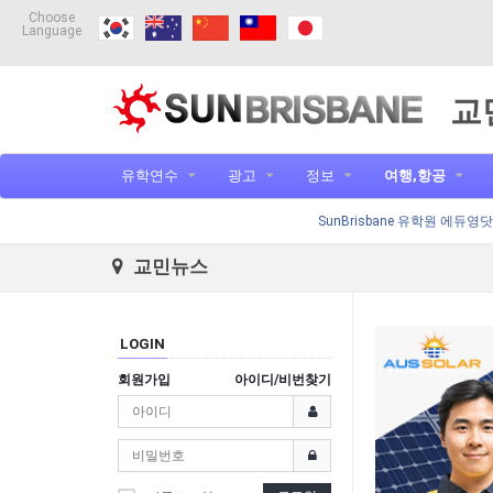
Choose
Language
교
유학연수
광고
정보
여행,항공
SunBrisbane 유학원 에듀영
교민뉴스
LOGIN
회원가입
아이디/비번찾기