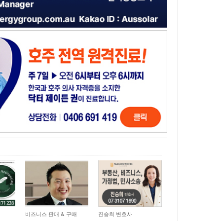
15,044
11,049
비즈니스 판매 & 구매
진승희 변호사