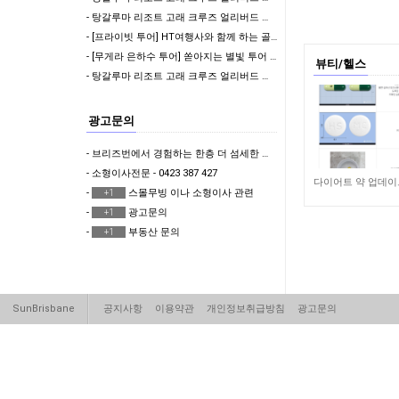
- 탕갈루마 리조트 고래 크루즈 얼리버드 할인 이벤트 !!
- [프라이빗 투어] HT여행사와 함께 하는 골드코스트 단독 투어!!!
- [무게라 은하수 투어] 쏟아지는 별빛 투어 | 브리즈번 야경투어 | 먹음직스러운 BBQ와 …
뷰티/헬스
- 탕갈루마 리조트 고래 크루즈 얼리버드 할인 이벤트 !!
광고문의
- 브리즈번에서 경험하는 한층 더 섬세한 한국식 & 일본식 마사지 테라피 뷰티샵
- 소형이사전문 - 0423 387 427
1,525
-
스몰무빙 이나 소형이사 관련
+1
-
광고문의
+1
-
부동산 문의
+1
SunBrisbane
공지사항
이용약관
개인정보취급방침
광고문의