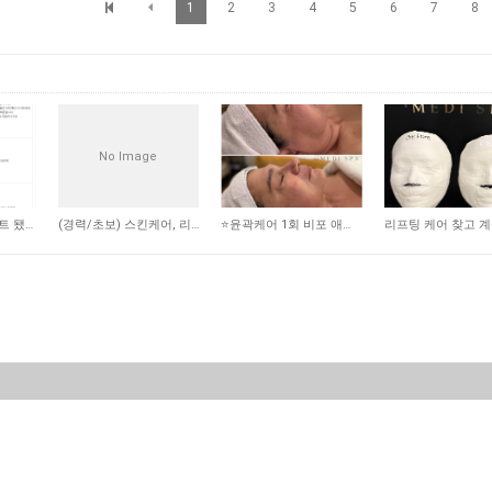
1
2
3
4
5
6
7
8
No Image
1,877
2,396
2,343
다이어트 약 업데이트 됐어요
(경력/초보) 스킨케어, 리메디얼 테라피스트 -스폰비자가능
⭐️윤곽케어 1회 비포 애프터 사진 ⭐️