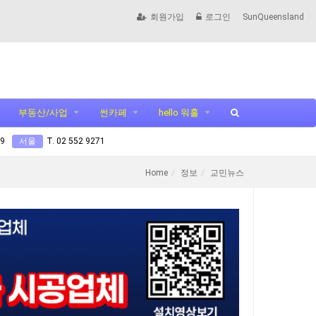
회원가입
로그인
SunQueensland
부동산/사업
썬카페
hello 워홀
99
서울
T. 02 552 9271
Home
정보
교민뉴스