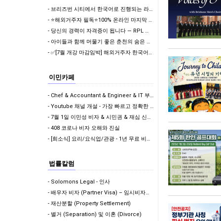
- 브리즈번 시티에서 한국어로 진행되는 라떼아트 클래스, 8/29(토)에 열립니다
- ⭐해외거주자 필독⭐100% 온라인 마지막 한국어교원 2급 추가모집 (~8/2)
- 당신의 경력이 자격증이 됩니다 — RPL 무료 상담
- 아이들과 함께 머물기 좋은 춘천의 숨은 보석 같은 수상스키 숙소 후기
- ✅[7월 개강 마감임박] 해외거주자 한국어교원 2급, 신청 전 반드시 확인할 5가지
이민카페
- Chef & Accountant & Engineer & IT 부족직업군에 포함! 드디어!!
- Youtube 채널 개설 - 가장 빠르고 정확한 이민 뉴스 받아보기
- 7월 1일 이민성 비자 & 시민권 & 재심 신청비 인상
- 408 코로나 비자 오해와 진실
- [희소식] 요리/요식업/관광 - 1년 무료 비자 & 학생비자 풀타임 가능!
법률칼럼
- Solomons Legal - 인사
- 배우자 비자 (Partner Visa) – 임시비자에서 영주권으로 가는 길
- 재산분할 (Property Settlement)
- 별거 (Separation) 및 이혼 (Divorce)