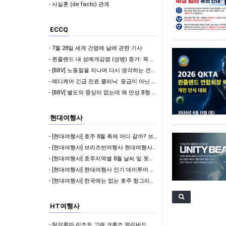
- 사실혼 (de facto) 관계
ECCQ
- 7월 28일 세계 간염에 날에 관한 기사
- 퀸즐랜드 내 성매개감염 (성병) 증가: 꼭 알아야 할 정보
- [BBV] 노동절을 지나며 다시 생각하는 건강 점검의 중요성
- 메디케어 긴급 진료 클리닉: 응급이 아닌 상황에서 빠르고 편리한 의료 서비스 제공
- [BBV] 별도의 증상이 없는데 왜 만성 B형 간염 정기 검사를 받아야 하나요?
현대여행사
- [현대여행사] 호주 8월 축제 어디 갈까? 브리즈번 Ekka부터 멜버른 영화제, 시드니 마…
- [현대여행사] 브리즈번여행사 현대여행사 기업 인센티브 맞춤 관광 후기 | 8박 9일 호주 …
- [현대여행사] 호주지역별 8월 날씨 및 옷차림 정리해봤어요 ✨
- [현대여행사] 현대여행사 인기 데이투어 특가 할인 진행! 지금 확인해보세요 ✨
- [현대여행사] 한국에는 없는 호주 헝그리잭스 메뉴 추천! 호주 여행 중 꼭 먹어볼 패스트푸…
HT여행사
- 탕갈루마 리조트 고래 크루즈 얼리버드 할인 이벤트 !!