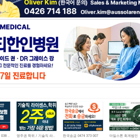
21,161
10,735
4,654
비즈니스 보험 0410 038 554
영주권 학위 / 기술직 라이센스 최소2주안에 받기! (요리, 페인팅, 용접, 차일드케어 등…
한국송금 0474 373 007
마일스톤 회계법인