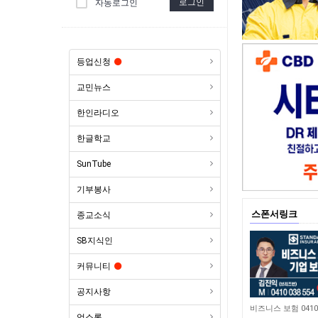
로그인
자동로그인
등업신청
교민뉴스
한인라디오
한글학교
SunTube
기부봉사
스폰서링크
종교소식
SB지식인
커뮤니티
공지사항
4,636
업소록