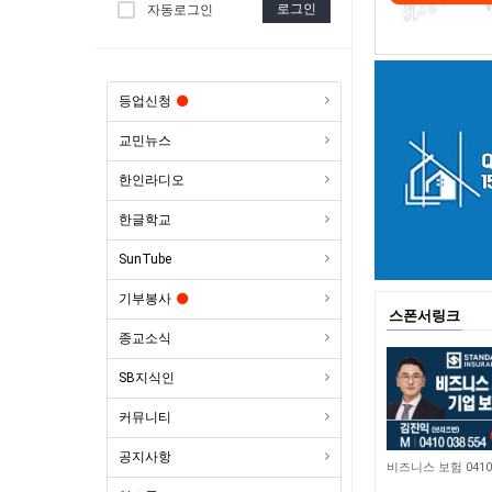
로그인
자동로그인
등업신청
교민뉴스
한인라디오
한글학교
SunTube
기부봉사
스폰서링크
종교소식
SB지식인
커뮤니티
공지사항
4,649