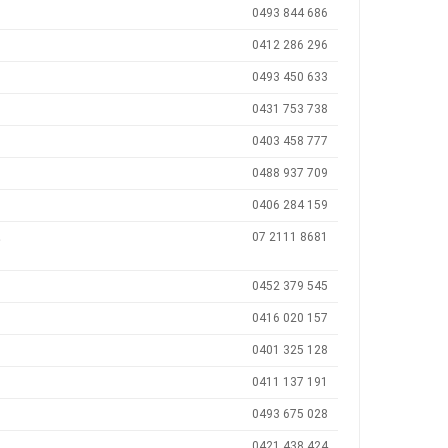
0493 844 686
0412 286 296
0493 450 633
0431 753 738
0403 458 777
0488 937 709
0406 284 159
t
07 2111 8681
0452 379 545
0416 020 157
0401 325 128
0411 137 191
0493 675 028
0421 438 424