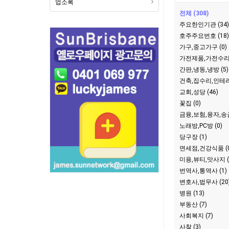
업소록
전체 (308)
주요한인기관 (34)
호주주요번호 (18)
가구,중고가구 (0)
가전제품,가전수리 
간판,냉동,냉방 (5)
건축,집수리,인테리어
교회,성당 (46)
꽃집 (0)
금융,보험,융자,송금
노래방,PC방 (0)
당구장 (1)
면세점,건강식품 (0
미용,뷰티,맛사지 (
번역사,통역사 (1)
변호사,법무사 (20
병원 (13)
부동산 (7)
사회복지 (7)
사찰 (3)