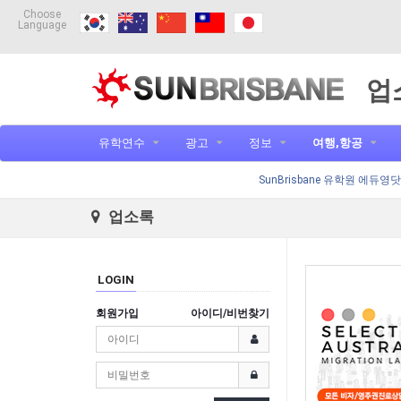
Choose
Language
업
유학연수
광고
정보
여행,항공
SunBrisbane 유학원 에듀영
업소록
LOGIN
회원가입
아이디/비번찾기