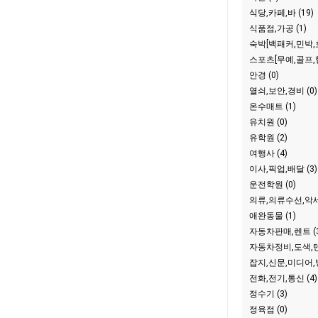
식당,카페,바 (19)
식품점,가공 (1)
숙박[백패커,민박,호
스포츠[무예,골프,헬
안경 (0)
열쇠,보안,경비 (0)
온수매트 (1)
유치원 (0)
유학원 (2)
여행사 (4)
이사,픽업,배달 (3)
운전학원 (0)
의류,의류수선,악세
애완동물 (1)
자동차판매,렌트 (3
자동차정비,도색,텐
잡지,신문,미디어,방
전화,전기,통신 (4)
정수기 (3)
정육점 (0)