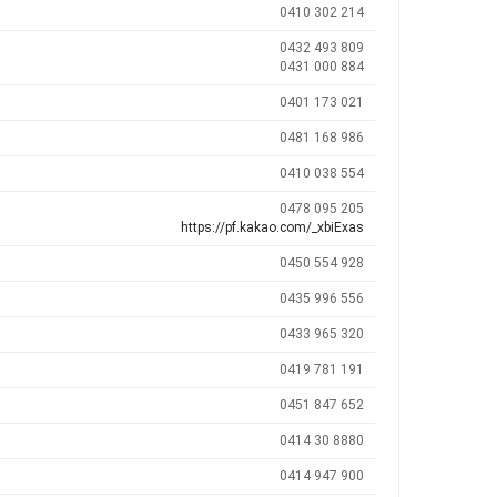
0410 302 214
0432 493 809
0431 000 884
0401 173 021
0481 168 986
0410 038 554
0478 095 205
https://pf.kakao.com/_xbiExas
0450 554 928
0435 996 556
0433 965 320
0419 781 191
0451 847 652
0414 30 8880
0414 947 900