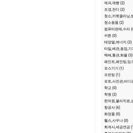
제과,제빵 (2)
조경,잔디 (2)
청소,카펫클리닝,방역
청소용품 (2)
컴퓨터판매,수리 (0
커튼 (0)
태양열,에너지 (2)
타일,배관,용접,기계
택배,통관,화물 (3)
페인트,페인팅,잉크 
포스기기 (1)
프린팅 (1)
포토,사진관,비디오
학교 (0)
학원 (2)
한의원,물리치료,심
항공사 (6)
화장품 (0)
헬스,사우나 (0)
회계사,세금연금 (1