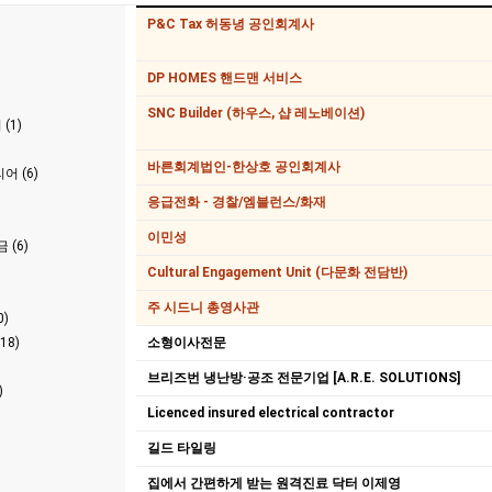
P&C Tax 허동녕 공인회계사
DP HOMES 핸드맨 서비스
SNC Builder (하우스, 샵 레노베이션)
(1)
바른회계법인-한상호 공인회계사
 (6)
응급전화 - 경찰/엠블런스/화재
이민성
 (6)
Cultural Engagement Unit (다문화 전담반)
주 시드니 총영사관
)
18)
소형이사전문
브리즈번 냉난방·공조 전문기업 [A.R.E. SOLUTIONS]
)
Licenced insured electrical contractor
길드 타일링
집에서 간편하게 받는 원격진료 닥터 이제영