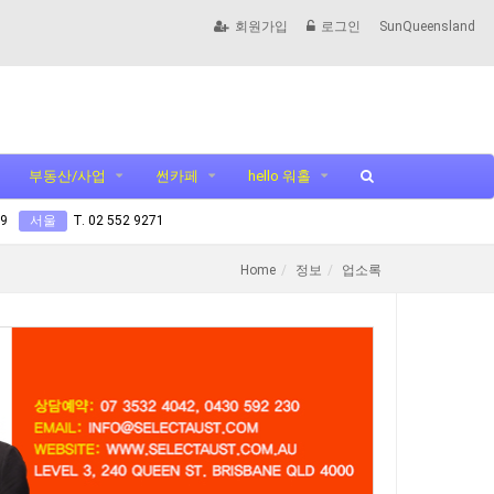
회원가입
로그인
SunQueensland
부동산/사업
썬카페
hello 워홀
99
서울
T. 02 552 9271
Home
정보
업소록