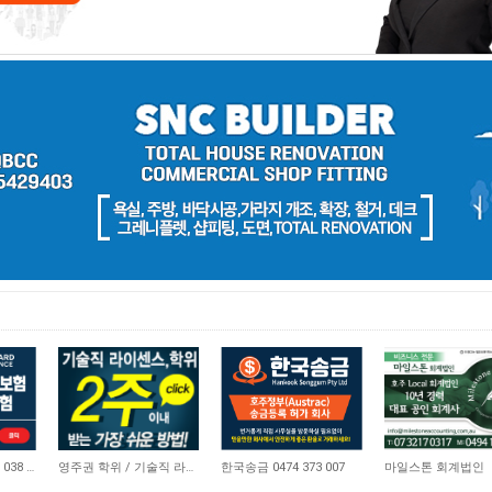
21,174
10,746
4,669
비즈니스 보험 0410 038 554
영주권 학위 / 기술직 라이센스 최소2주안에 받기! (요리, 페인팅, 용접, 차일드케어 등…
한국송금 0474 373 007
마일스톤 회계법인