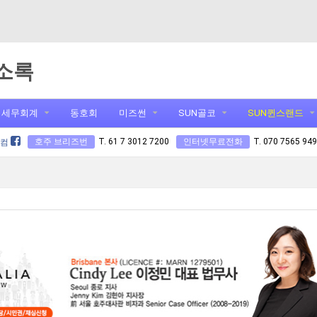
소록
세무회계
동호회
미즈썬
SUN골코
SUN퀸스랜드
호주 브리즈번
T. 61 7 3012 7200
인터넷무료전화
T. 070 7565 94
닷컴