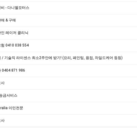
비 - 다니엘모터스
매 & 구매
한인 레이저 클리닉
 0410 038 554
 / 기술직 라이센스 최소2주안에 받기! (요리, 페인팅, 용접, 차일드케어 등등)
404 871 986
호사
S 송금서비스
stralia 이민전문
호사