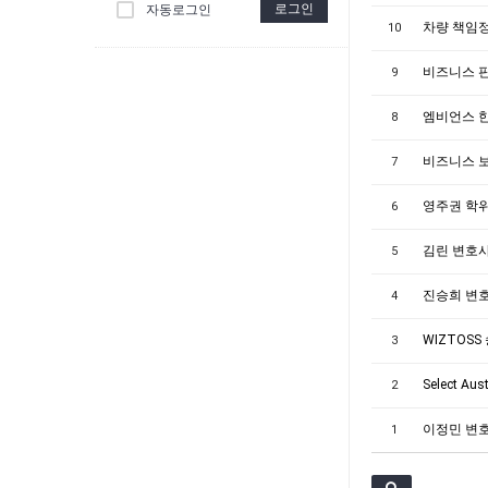
로그인
자동로그인
차량 책임정
10
비즈니스 판
9
엠비언스 
8
비즈니스 보험
7
영주권 학위
6
김린 변호사 0
5
진승희 변
4
WIZTOS
3
Select Au
2
이정민 변
1