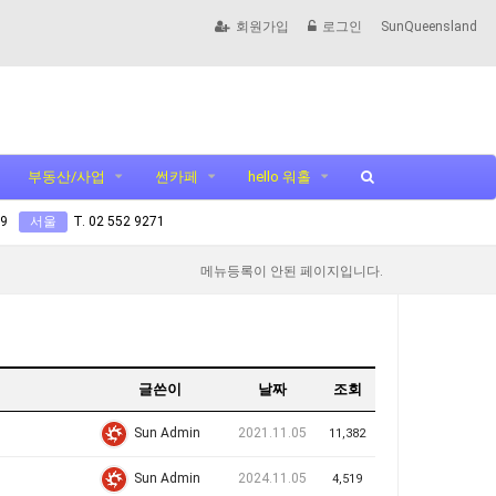
회원가입
로그인
SunQueensland
부동산/사업
썬카페
hello 워홀
99
서울
T. 02 552 9271
메뉴등록이 안된 페이지입니다.
글쓴이
날짜
조회
2021.11.05
Sun Admin
11,382
2024.11.05
Sun Admin
4,519