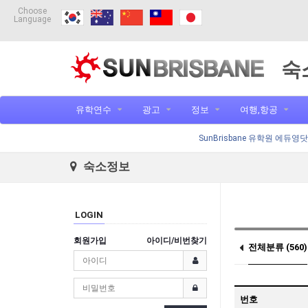
Choose
Language
숙
유학연수
광고
정보
여행,항공
SunBrisbane 유학원 에듀영
숙소정보
LOGIN
회원가입
아이디/비번찾기
전체분류 (560)
콥스하버 (1)
번호