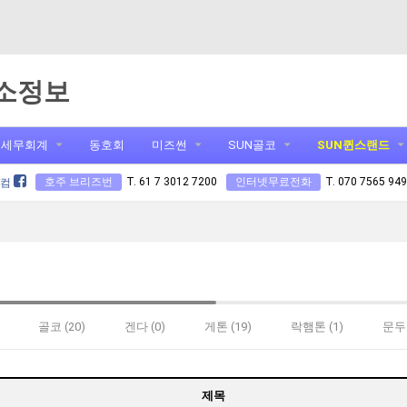
소정보
세무회계
동호회
미즈썬
SUN골코
SUN퀸스랜드
호주 브리즈번
T. 61 7 3012 7200
인터넷무료전화
T. 070 7565 94
닷컴
골코 (20)
겐다 (0)
게톤 (19)
락햄톤 (1)
문두버
제목