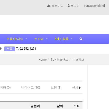
회원가입
로그인
SunQueensland
부동산/사업
썬카페
hello 워홀
99
서울
T. 02 552 9271
Home
SUN퀸스랜드
숙소정보
라 (0)
번다버그 (10)
보웬 (3)
선샤인 (122)
스탠소프
글쓴이
날짜
조회