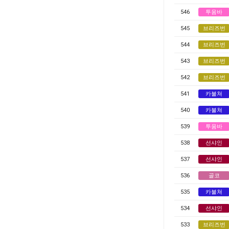
546
투움바
545
브리즈번
544
브리즈번
543
브리즈번
542
브리즈번
541
카불쳐
540
카불쳐
539
투움바
538
선샤인
537
선샤인
536
골코
535
카불쳐
534
선샤인
533
브리즈번