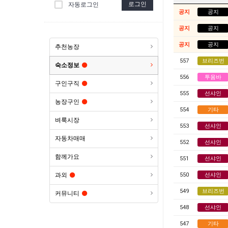
로그인
자동로그인
공지
공지
공지
공지
공지
공지
추천농장
557
브리즈번
숙소정보
556
투움바
구인구직
555
선샤인
농장구인
554
기타
벼룩시장
553
선샤인
자동차매매
552
선샤인
함께가요
551
선샤인
과외
550
선샤인
549
브리즈번
커뮤니티
548
선샤인
547
기타