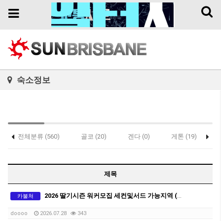
Toggl
Toggle
naviga
navigation
숙소정보
전체분류 (560)
골코 (20)
겐다 (0)
게톤 (19)
콥스하버 (1)
제목
2026 딸기시즌 워커모집 세컨및서드 가능지역 (QLD 브리즈번 근교)
카불쳐
doooo
2026.07.28
343