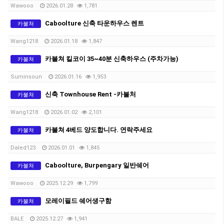
Wawooo
2026.01.28
1,781
Caboolture 신축 타운하우스 렌트
카불쳐
Wang1218
2026.01.18
1,847
카불쳐 킬코이 35~40분 신축하우스 (주차가능)
카불쳐
Suminsoun
2026.01.16
1,953
신축 Townhouse Rent -카불처
카불쳐
Wang1218
2026.01.02
2,101
카불쳐 4베드 양도합니다. 연락주세요
카불쳐
Daled123
2026.01.01
1,845
Caboolture, Burpengary 일반쉐어
카불쳐
Wawooo
2025.12.29
1,799
모레이필드 쉐어생구함
카불쳐
BALE
2025.12.27
1,941