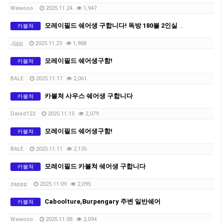
Wawooo
2025.11.24
1,947
모레이필드 쉐어생 구합니다! 독방 180불 2인실 150불
카불쳐
Jjjjjjj
2025.11.23
1,988
모레이필드 쉐어생구함!
카불쳐
BALE
2025.11.17
2,061
카불쳐 사우스 쉐어생 구합니다
카불쳐
Daled123
2025.11.15
2,079
모레이필드 쉐어생구함!
카불쳐
BALE
2025.11.11
2,135
모레이필드 카불쳐 쉐어생 구합니다
카불쳐
zappp
2025.11.09
2,095
Caboolture,Burpengary 주변 일반쉐어
카불쳐
Wawooo
2025.11.08
2,094