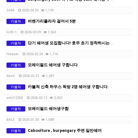
SAM
2026.04.25
1,139
버벤가리플라자 걸어서 5분
카불쳐
따루기
2026.03.09
1,563
단기 쉐어생 모집합니다! 호주 초기 정착하시는 분들도 환영합니다!!
카불쳐
Haaaai
2026.02.24
1,716
모레이필드 쉐어생 구합니다
카불쳐
Abell
2026.02.21
1,587
카불쳐 신축 하우스 독방 2명 쉐어생 구합니다.
카불쳐
adsl12304
2026.02.12
2,002
모레이필드 쉐어생구함
카불쳐
BALE
2026.01.30
1,688
Caboolture , burpengary 주변 일반쉐어
카불쳐