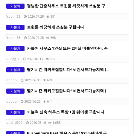
평범한 단층하우스 트윈룸 깨끗하게 쓰실분 구합니다
카불쳐
Yoonii33
2026.07.28
351
트윈룸 깨끗하게 쓰실분 구합니다
카불쳐
Yoonii33
2026.07.25
398
카불쳐 사우스 1인실 또는 2인실 비흡연자만, 주차자리 없음
카불쳐
리버뱅크
2026.07.11
569
딸기시즌 워커모집합니다! 세컨서드가능지역 (브리즈번근교)
카불쳐
doooo
2026.06.30
624
딸기시즌 워커모집합니다! 세컨서드가능지역 (브리즈번근교)
카불쳐
doooo
2026.06.28
644
카불쳐 신축 하우스 독방 1명 쉐어생 구합니다.
카불쳐
adsl12304
2026.05.10
1,055
Burpengary East 하우스 독방 $250 쉐어생 구해요
카불쳐