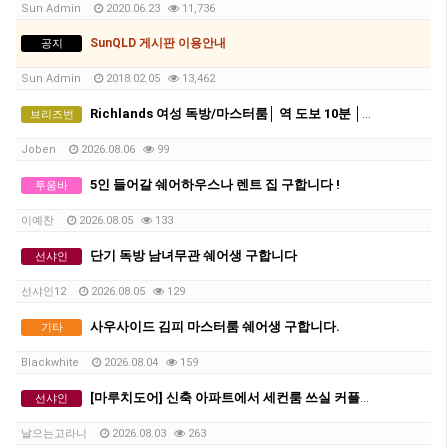
Sun Admin
2020.06.23
11,736
SunQLD 게시판 이용안내
공지
Sun Admin
2018.02.05
13,462
Richlands 여성 독방/마스터룸│ 역 도보 10분 │ 에어컨 │ 모든 빌 포함 │ 단기-약3개월 거주 가능
브리즈번
Joben
2026.08.06
99
5인 들어갈 쉐어하우스나 렌트 집 구합니다 !
투움바
이예찬
2026.08.05
133
단기 독방 남녀무관 쉐어생 구합니다
선샤인
선샤인12
2026.08.05
129
사우사이드 김피 마스터룸 쉐어생 구합니다.
기타
Blackwhite
2026.08.04
159
[마루치도어] 신축 아파트에서 세컨룸 쓰실 커플 혹은 2인 쉐어 구합니다. 플라자 도보 5분거리.
선샤인
날으는고라니
2026.08.03
263