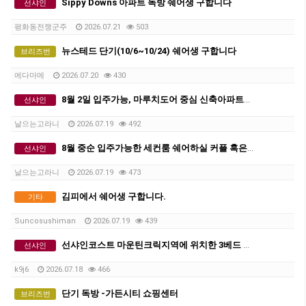
Sippy Downs 아파트 독방 쉐어생 구합니다
선샤인
평화동전쟁군주
2026.07.21
503
뉴스테드 단기(10/6~10/24) 쉐어생 구합니다
브리즈번
에다마메
2026.07.20
430
8월 2일 입주가능, 마루치도어 중심 신축아파트에서 세컨룸 쉐어하실 커플 혹은 2인 쉐어생 구합니다.
선샤인
날으는고라니
2026.07.19
492
8월 중순 입주가능한 세컨룸 쉐어하실 커플 혹은 2인 쉐어생 구합니다.
선샤인
날으는고라니
2026.07.19
473
김피에서 쉐어생 구합니다.
기타
Suncosushiman
2026.07.19
439
선샤인코스트 마운틴크릭지역에 위치한 3베드 2베스룸 하우스 마스터룸 단기쉐어하실 분을 구합니다. 8/11부터 9/10까지
선샤인
k9j6
2026.07.18
466
단기 독방 -가든시티 쇼핑센터
브리즈번