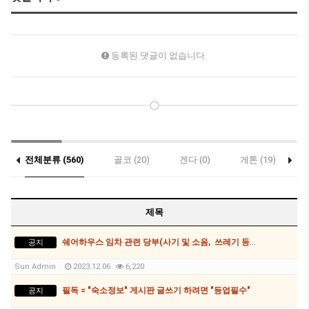
등록된 댓글이 없습니다.
전체분류 (560)
골코 (20)
겐다 (0)
게톤 (19)
콥스하버 (1)
제목
쉐어하우스 임차 관련 당부(사기 및 소음, 쓰레기 등)사항
공지
Sun Admin
2023.12.06
6,220
필독 = "숙소정보" 게시판 글쓰기 하려면 "등업필수"
공지