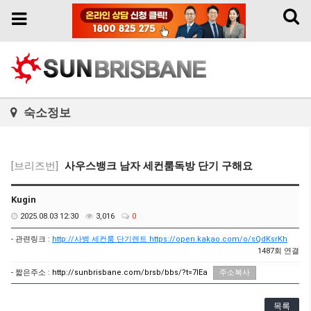
Toggl
Toggle
naviga
navigation
숙소정보
[브리즈번]
사우스뱅크 남자 세컨룸독방 단기 구해요
Kugin
2025.08.03 12:30
3,016
0
- 관련링크 :
http://사뱅 세컨룸 단기렌트 https://open.kakao.com/o/sQdKsrKh
1487회 연결
- 짧은주소 :
http://sunbrisbane.com/brsb/bbs/?t=7lEa
주소복사
목록