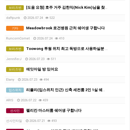
[도움 요청] 호주 거주 김한익(Nick Kim)님을 찾고 있습니다 — 결정적 정보 제공 시 사례하겠습니다
브리즈번
daftpunk
2026.07.24
522
Meadowbrook 로건병원 근처 쉐어생 구합니다
기타
RuncornComet
2026.07.24
410
Toowong 투웡 위치 최고 독방으로 사용하실분 여성 1인 또는 2인 (즉시)
브리즈번
JenniferJ
2026.07.23
511
에잇마일 방 있어요
브리즈번
Elany
2026.07.23
494
리플리(입스위치 인근) 신축 세컨룸 2인 1실 쉐어생 구인합니다!
입스위치
ARIS
2026.07.22
459
펠리칸 마스터룸 쉐어생 구합니다
선샤인
선샤인타일
2026.07.21
493