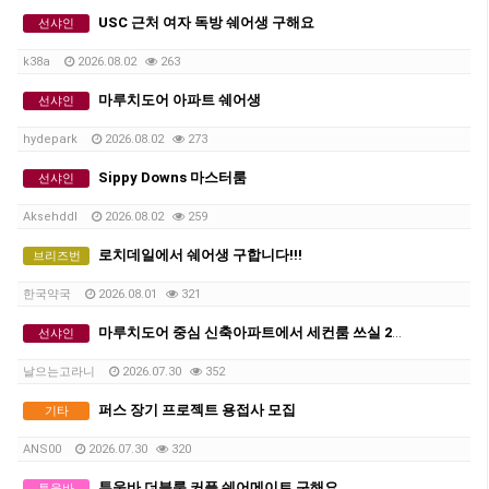
USC 근처 여자 독방 쉐어생 구해요
선샤인
k38a
2026.08.02
263
마루치도어 아파트 쉐어생
선샤인
hydepark
2026.08.02
273
Sippy Downs 마스터룸
선샤인
Aksehddl
2026.08.02
259
로치데일에서 쉐어생 구합니다!!!
브리즈번
한국약국
2026.08.01
321
마루치도어 중심 신축아파트에서 세컨룸 쓰실 2인 쉐어 혹은 커플 구합니다.
선샤인
날으는고라니
2026.07.30
352
퍼스 장기 프로젝트 용접사 모집
기타
ANS00
2026.07.30
320
투움바 더블룸 커플 쉐어메이트 구해요
투움바