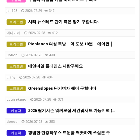
jsn123
2026.07.29
347
시티 뉴스테드 단기 혹은 장기 구합니다.
브리즈번
에다마메
2026.07.28
412
Richlands 여성 독방 │ 역 도보 10분 │ 에어컨 │ 모든 빌 포함 │ 주 $280 │ 단기-약3개월 거주 가능
브리즈번
Joben
2026.07.28
430
에잇마일 플레인스 사람구해요
브리즈번
Elany
2026.07.28
404
Greenslopes 단기여자 쉐어 구합니다
브리즈번
Louisekang
2026.07.28
371
2026 딸기시즌 워커모집 세컨및서드 가능지역 (QLD 브리즈번 근교)
카불쳐
doooo
2026.07.28
353
평범한 단층하우스 트윈룸 깨끗하게 쓰실분 구합니다
카불쳐