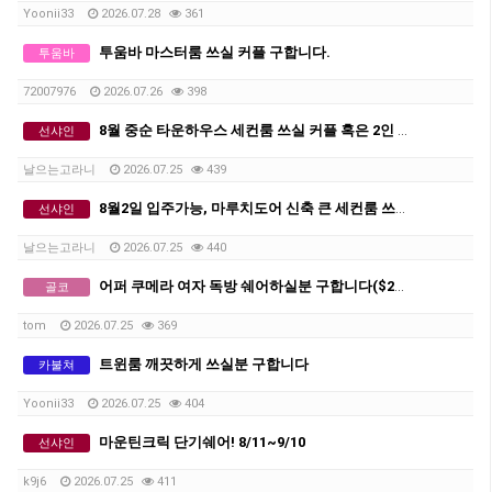
Yoonii33
2026.07.28
361
투움바 마스터룸 쓰실 커플 구합니다.
투움바
72007976
2026.07.26
398
8월 중순 타운하우스 세컨룸 쓰실 커플 혹은 2인 쉐어생 구합니다.
선샤인
날으는고라니
2026.07.25
439
8월2일 입주가능, 마루치도어 신축 큰 세컨룸 쓰실 커플 혹은 2인 쉐어생 구합니다.
선샤인
날으는고라니
2026.07.25
440
어퍼 쿠메라 여자 독방 쉐어하실분 구합니다($230)
골코
tom
2026.07.25
369
트윈룸 깨끗하게 쓰실분 구합니다
카불쳐
Yoonii33
2026.07.25
404
마운틴크릭 단기쉐어! 8/11~9/10
선샤인
k9j6
2026.07.25
411