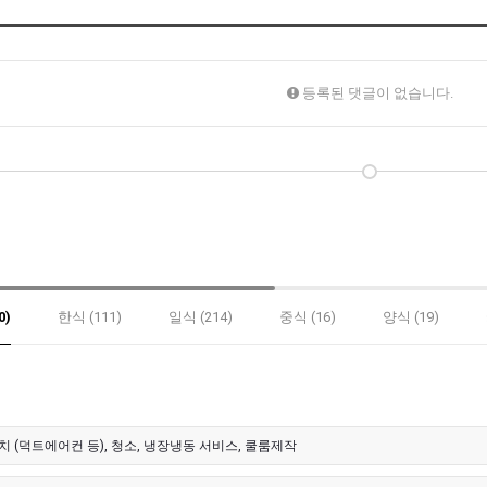
등록된 댓글이 없습니다.
0)
한식 (111)
일식 (214)
중식 (16)
양식 (19)
치 (덕트에어컨 등), 청소, 냉장냉동 서비스, 쿨룸제작