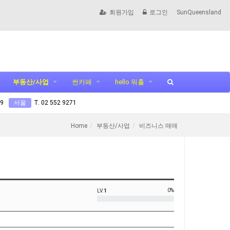
회원가입
로그인
SunQueensland
부동산/사업
썬카페
hello 워홀
99
서울
T. 02 552 9271
Home
부동산/사업
비즈니스 매매
0%
LV.
1