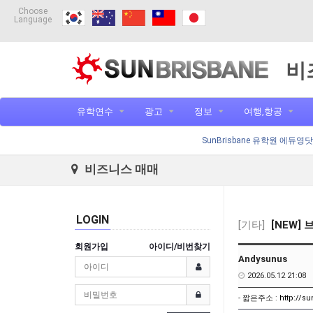
Choose
Language
비
유학연수
광고
정보
여행,항공
SunBrisbane 유학원 에듀영
비즈니스 매매
LOGIN
[기타]
[NEW]
회원가입
아이디/비번찾기
Andysunus
2026.05.12 21:08
- 짧은주소 :
http://s