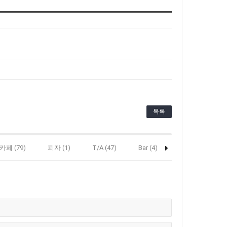
목록
카페 (79)
피자 (1)
T/A (47)
Bar (4)
헤어 (12)