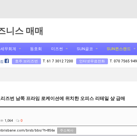
즈니스 매매
세무회계
동호회
미즈썬
SUN골코
SUN퀸스랜드
호주 브리즈번
T. 61 7 3012 7200
인터넷무료전화
T. 070 7565 94
닷컴
 브리즈번 남쪽 프라임 로케이션에 위치한 오피스 리테일 샾 급매
1,064
0
unbrisbane.com/brsb/bbs/?t=8S6x
주소복사