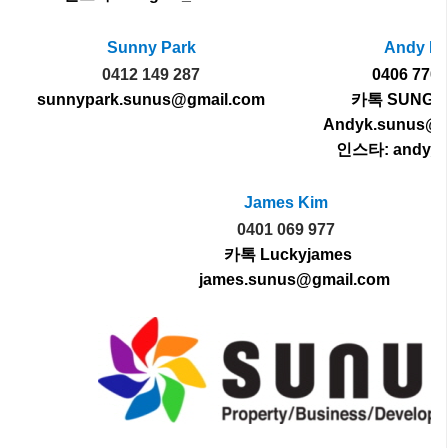
Sunny Park
Andy K
0412 149 287
0406 770 
sunnypark.sunus@gmail.com
카톡 SUNGO
Andyk.sunus@g
인스타: andy_o
James Kim
0401 069 977
카톡 Luckyjames
james.sunus@gmail.com