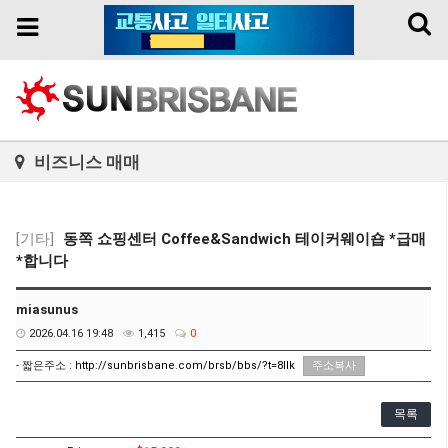
Toggl
Toggle
naviga
navigation
비즈니스 매매
[기타]
동쪽 쇼핑센터 Coffee&Sandwich 테이커웨이숍 *급매
*합니다
miasunus
2026.04.16 19:48
1,415
0
- 짧은주소 :
http://sunbrisbane.com/brsb/bbs/?t=8IIk
주소복사
목록