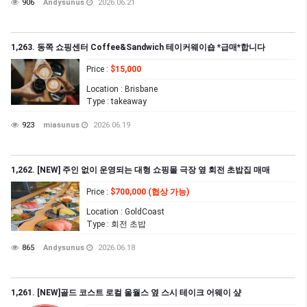
906
Andysunus
2026.06.21
1,263. 동쪽 쇼핑센터 Coffee&Sandwich 테이커웨이숍 *급매*합니다
Price
:
$15,000
Location
: Brisbane
Type
: takeaway
923
miasunus
2026.06.19
1,262. [NEW] 주인 없이 운영되는 대형 쇼핑몰 극장 옆 회전 초밥집 매매
Price
:
$700,000 (협상 가능)
Location
: GoldCoast
Type
: 회전 초밥
865
Andysunus
2026.06.18
1,261. [NEW]골드 코스트 로컬 울월스 옆 스시 테이크 어웨이 샾