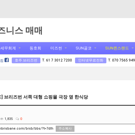
즈니스 매매
세무회계
동호회
미즈썬
SUN골코
SUN퀸스랜드
호주 브리즈번
T. 61 7 3012 7200
인터넷무료전화
T. 070 7565 94
닷컴
TE] 브리즈번 서쪽 대형 쇼핑몰 극장 옆 한식당
1,835
0
unbrisbane.com/brsb/bbs/?t=7dIh
주소복사