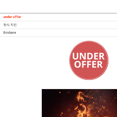
under offer
한식 치킨
Brisbane