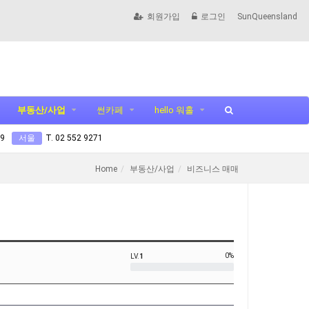
회원가입
로그인
SunQueensland
부동산/사업
썬카페
hello 워홀
99
서울
T. 02 552 9271
Home
부동산/사업
비즈니스 매매
0%
LV.
1