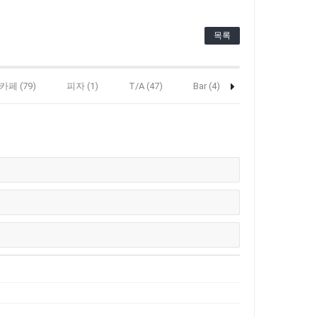
목록
카페 (79)
피자 (1)
T/A (47)
Bar (4)
헤어 (12)