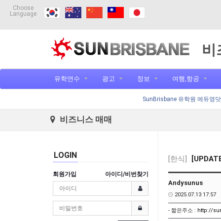
Choose
Language
비
유학연수
광고
정보
여행,항공
SunBrisbane 유학원 에듀영
비즈니스 매매
LOGIN
[한식]
[UPDA
회원가입
아이디/비번찾기
Andysunus
2025.07.13 17:57
- 짧은주소 :
http://s