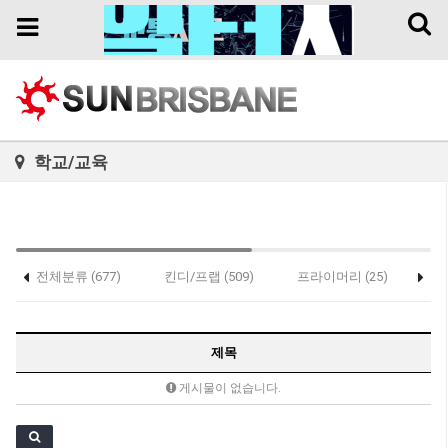
Toggl
Toggle
naviga
navigation
학교/교육
전체분류 (677)
킨디/프랩 (509)
프라이머리 (25)
세
제목
게시물이 없습니다.