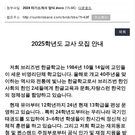
- 첨부파일 :
2024 자기소개서 양식.docx
(15.6K) -
다운로드
- 짧은주소 :
http://sunbrisbane.com/brsb/bbs/?t=63If
주소복사
목록
2025
학년도 교사 모집 안내
1984
10
14
저희 브리즈번 한글학교는
년
월
일에 교민들
.
40
이 세운 비영리단체 학교입니다
올해로 개교
주년을 맞
이하는 역사와 전통에 빛나는 한글학교로서 브리즈번 한인
2
,
사회의 한인
세들에게 한글교육과 문화
자랑스런 한국인
.
의 정체성을 함양하고 있습니다
12
24
13
현재 유아부터
학년까지
년 현재
학급을 편성 운
. .
24
영하고 있습니다
특히
학년도부터는 우리나라 국기인
3~6
태권도를 도입하여
학년 학생들이 한시간씩 정신적 신
.
체적 훈련을 하고 있습니다
그리고 저희 학교는 재외동포
청 및 퀸스랜드 주정부로부터 공식 인가 및 재정 지원을 받