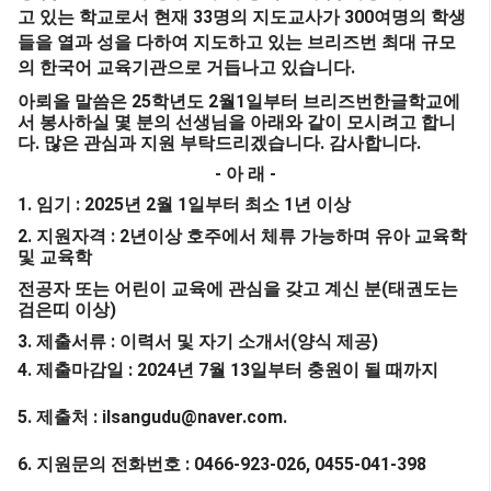
33
300
고 있는 학교로서 현재
명의 지도교사가
여명의 학생
들을 열과 성을 다하여 지도하고 있는 브리즈번 최대 규모
.
의 한국어 교육기관으로 거듭나고 있습니다
25
2
1
아뢰올 말씀은
학년도
월
일부터 브리즈번한글학교에
서 봉사하실 몇 분의 선생님을 아래와 같이 모시려고 합니
.
.
.
다
많은 관심과 지원 부탁드리겠습니다
감사합니다
-
-
아 래
1.
: 2025
2
1
1
임기
년
월
일부터 최소
년 이상
2.
: 2
지원자격
년이상 호주에서 체류 가능하며 유아 교육학
및 교육학
(
전공자 또는 어린이 교육에 관심을 갖고 계신 분
태권도는
)
검은띠 이상
3.
:
(
)
제출서류
이력서 및 자기 소개서
양식 제공
4.
: 2024
7
13
제출마감일
년
월
일부터 충원이 될 때까지
5.
: ilsangudu@naver.com.
제출처
6.
: 0466-923-026, 0455-041-398
지원문의 전화번호