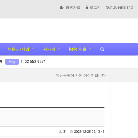
회원가입
로그인
SunQueensland
부동산/사업
썬카페
hello 워홀
99
서울
T. 02 552 9271
메뉴등록이 안된 페이지입니다.
31
2023-12-28 09:13:41