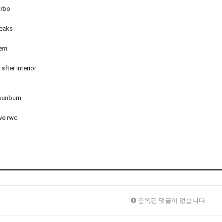
cx7 turbo
leaks
tem
d
after interior
sunburn
ave rwc
등록된 댓글이 없습니다.