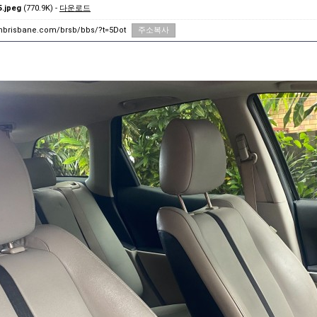
.jpeg
(770.9K) -
다운로드
unbrisbane.com/brsb/bbs/?t=5Dot
주소복사