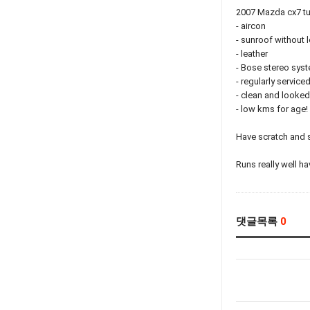
2007 Mazda 
- aircon
- sunroof without 
- leather
- Bose stereo sys
- regularly service
- clean and looked 
- low kms for age!
Have scratch and 
Runs really well h
댓글목록
0