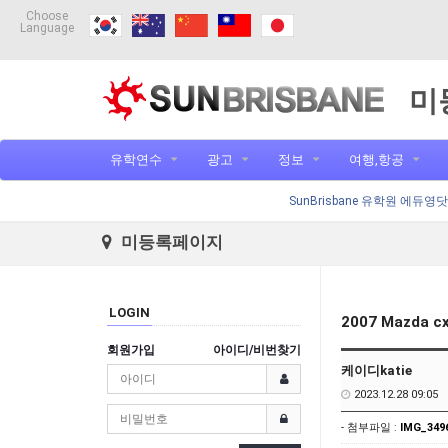
Choose
Language
미
유학연수
광고
정보
여행,항공
SunBrisbane 유학원 에듀영
미등록페이지
LOGIN
2007 Mazda c
회원가입
아이디/비번찾기
케이디katie
2023.12.28 09:05
- 첨부파일 :
IMG_3496