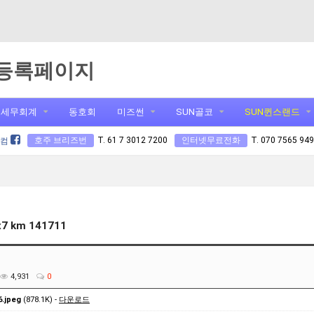
등록페이지
세무회계
동호회
미즈썬
SUN골코
SUN퀸스랜드
호주 브리즈번
T. 61 7 3012 7200
인터넷무료전화
T. 070 7565 94
닷컴
x7 km 141711
4,931
0
.jpeg
(878.1K) -
다운로드