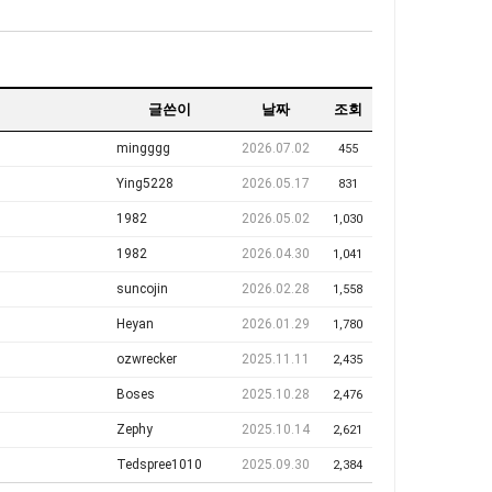
글쓴이
날짜
조회
mingggg
2026.07.02
455
Ying5228
2026.05.17
831
1982
2026.05.02
1,030
1982
2026.04.30
1,041
suncojin
2026.02.28
1,558
Heyan
2026.01.29
1,780
ozwrecker
2025.11.11
2,435
Boses
2025.10.28
2,476
Zephy
2025.10.14
2,621
Tedspree1010
2025.09.30
2,384