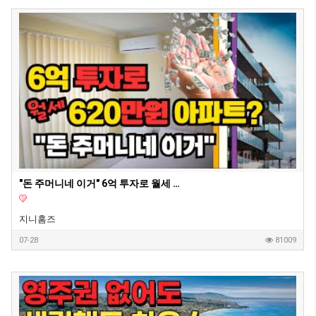
"돈 주머니네 이거" 6억 투자로 월세 620만원 아파트? | 지니집 에이전트 | 마이크로 아파트먼트
지니홈즈
07-28
81009