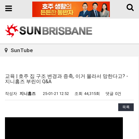
Toggl
Toggle
naviga
navigation
SunTube
교육 | 호주 집 구조 변경과 증축, 이거 몰라서 망한다고? -
지니홈즈 부린이 Q&A
작성자
지니홈즈
25-01-21 12:52
조회
44,315회
댓글
0건
목록