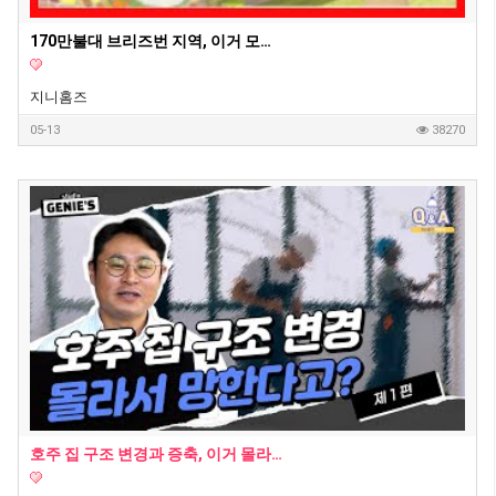
170만불대 브리즈번 지역, 이거 모르고 사면 안돼요! - 호주부동산 지니집 에이전트
지니홈즈
05-13
38270
호주 집 구조 변경과 증축, 이거 몰라서 망한다고? - 지니홈즈 부린이 Q&A