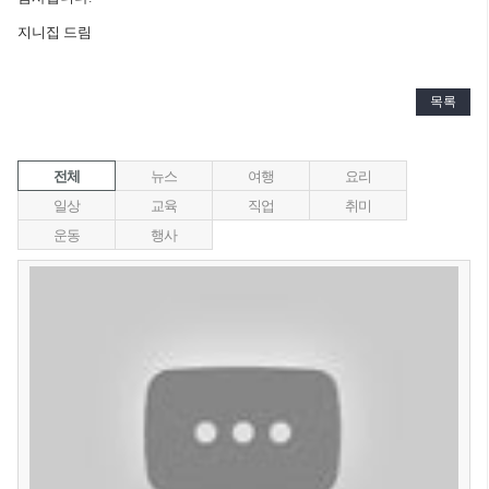
지니집 드림
목록
전체
뉴스
여행
요리
일상
교육
직업
취미
운동
행사