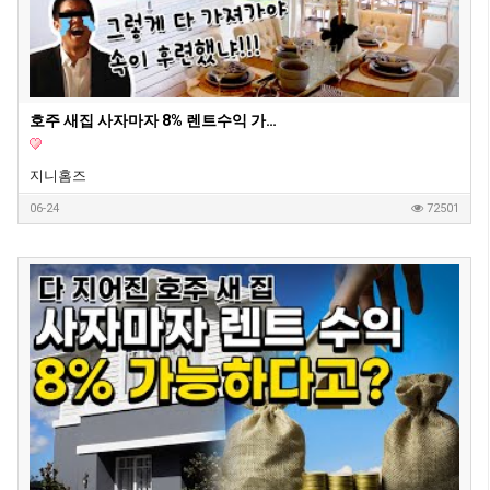
호주 새집 사자마자 8% 렌트수익 가능 2부 영상
지니홈즈
06-24
72501