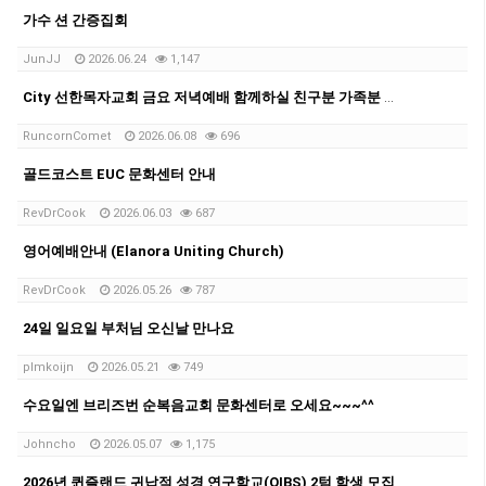
가수 션 간증집회
JunJJ
2026.06.24
1,147
City 선한목자교회 금요 저녁예배 함께하실 친구분 가족분 기다립니다^^
RuncornComet
2026.06.08
696
골드코스트 EUC 문화센터 안내
RevDrCook
2026.06.03
687
영어예배안내 (Elanora Uniting Church)
RevDrCook
2026.05.26
787
24일 일요일 부처님 오신날 만나요
plmkoijn
2026.05.21
749
수요일엔 브리즈번 순복음교회 문화센터로 오세요~~~^^
Johncho
2026.05.07
1,175
2026년 퀸즐랜드 귀납적 성경 연구학교(QIBS) 2텀 학생 모집