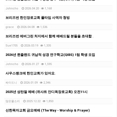
Johncho
2026.04.20
1,168
브리즈번 한인장로교회 풀타임 사역자 청빙
grace
2026.04.08
1,536
브리즈번 에버그린 처지에서 함께 예배드릴 분들을 초대합니다!
Sue1705
2026.03.19
1,335
2026년 퀸즐랜드 귀납적 성경 연구학교(QIBS) 1텀 학생 모집
Johncho
2026.01.27
1,595
사우스뱅크에 한인교회가 있어요.
싸이드니
2026.01.09
2,346
2025년 성탄절 예배 (위샤트 안디옥장로교회) 오전11시
많은물소리
2025.12.22
1,850
선한목자교회 금요예배 (The Way - Worship & Prayer)