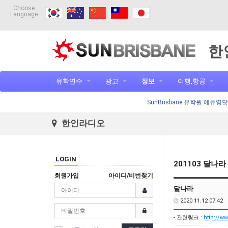
Choose
Language
한
유학연수
광고
정보
여행,항공
SunBrisbane 유학원 에듀영
한인라디오
LOGIN
201103 달나
회원가입
아이디/비번찾기
달나라
2020.11.12 07:42
- 관련링크 :
http://