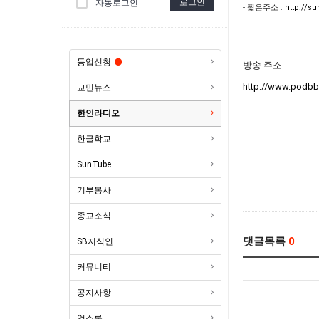
로그인
자동로그인
- 짧은주소 :
http://s
등업신청
방송 주소
http://www.podb
교민뉴스
한인라디오
한글학교
SunTube
기부봉사
종교소식
댓글목록
0
SB지식인
커뮤니티
공지사항
업소록