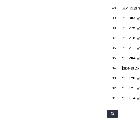
브리즈번 한
40
200303
39
200225
38
200218
37
200211
36
200204
35
[호주한인
34
200128
33
200121
32
200114
31