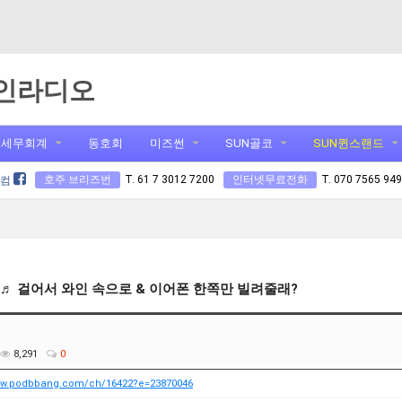
인라디오
세무회계
동호회
미즈썬
SUN골코
SUN퀸스랜드
호주 브리즈번
T. 61 7 3012 7200
인터넷무료전화
T. 070 7565 94
닷컴
라 ♬ 걸어서 와인 속으로 & 이어폰 한쪽만 빌려줄래?
8,291
0
www.podbbang.com/ch/16422?e=23870046