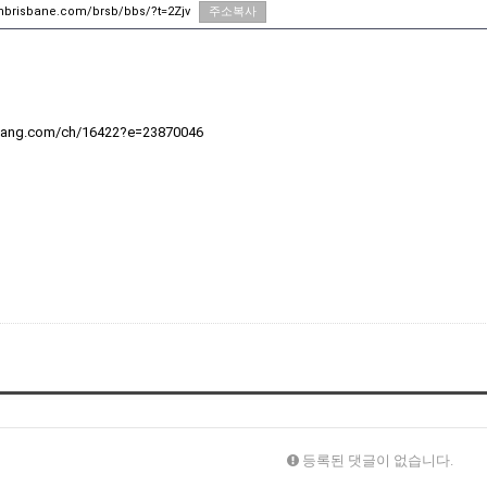
unbrisbane.com/brsb/bbs/?t=2Zjv
주소복사
bang.com/ch/16422?e=23870046
등록된 댓글이 없습니다.