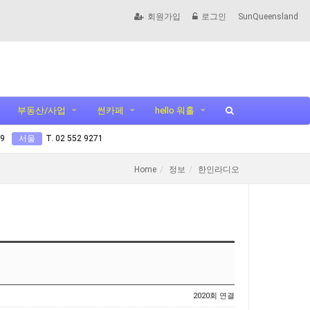
회원가입
로그인
SunQueensland
부동산/사업
썬카페
hello 워홀
99
서울
T. 02 552 9271
Home
정보
한인라디오
2020회 연결