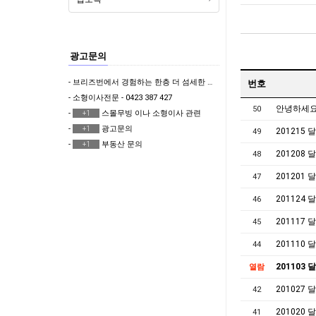
광고문의
- 브리즈번에서 경험하는 한층 더 섬세한 한국식 & 일본식 마사지 테라피 뷰티샵
번호
- 소형이사전문 - 0423 387 427
안녕하세요
50
-
스몰무빙 이나 소형이사 관련
+1
-
광고문의
+1
201215
49
-
부동산 문의
+1
201208
48
201201
47
201124
46
201117
45
201110
44
201103
열람
201027
42
201020
41