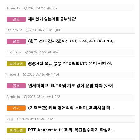
Aimielts
2026.04.27
992
재미있게 일본어를 공부해요!
골코
ishtar512
2026.04.26
1,001
(한국 스타 강사진)AP, SAT, GPA, A-LEVEL/IB, GCSE 전 교과 비대면 수업, INSPIRICA ACADEMY
골코
inspirica
2026.04.22
957
@@ 4월 모집 @@ PTE & IELTS 영어 시험 전문! [18년 경력+ 여자 선생님들]
브리즈번
thebest
2026.03.16
1,454
연세대학교 IELTS 및 기초 영어 문법 회화 (아이엘츠)
골코
Aimielts
2026.03.14
1,228
(지역무관) 카톡 영어회화 스터디_과외처럼 매일 피드백 받는 스터디
기타
이첼
2026.03.13
1,466
PTE Academic 1:1과외. 목표점수까지 확실하게!
브리즈번