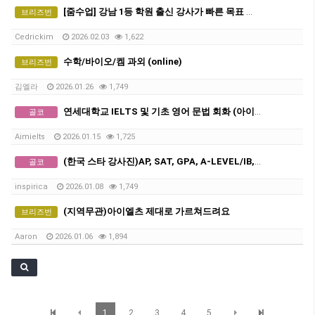
[줌수업] 강남 1등 학원 출신 강사가 빠른 목표 달성 도와드립니다. (단어시험 및 작문시험 프로그램 구비)
브리즈번
Cedrickim
2026.02.03
1,622
수학/바이오/켐 과외 (online)
브리즈번
김엘라
2026.01.26
1,749
연세대학교 IELTS 및 기초 영어 문법 회화 (아이엘츠)
골코
Aimielts
2026.01.15
1,725
(한국 스타 강사진)AP, SAT, GPA, A-LEVEL/IB, GCSE 전 교과 비대면 수업, INSPIRICA ACADEMY
골코
inspirica
2026.01.08
1,749
(지역무관)아이엘츠 제대로 가르쳐드려요
브리즈번
Aaron
2026.01.06
1,894
1
2
3
4
5