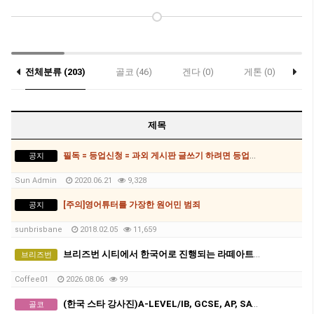
전체분류 (203)
골코 (46)
겐다 (0)
게톤 (0)
락
콥스하버 (0)
제목
필독 = 등업신청 = 과외 게시판 글쓰기 하려면 등업신청 필수
공지
Sun Admin
2020.06.21
9,328
[주의]영어튜터를 가장한 원어민 범죄
공지
sunbrisbane
2018.02.05
11,659
브리즈번 시티에서 한국어로 진행되는 라떼아트 클래스, 8/29(토)에 열립니다
브리즈번
Coffee01
2026.08.06
99
(한국 스타 강사진)A-LEVEL/IB, GCSE, AP, SAT, GPA 전 교과 수업, 명문대 출신 강사진, 대치동 소재 INSPIRICA ACADEMY
골코