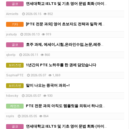
연세대학교 IELTS 및 기초 영어 문법 회화 (아이엘츠)
골코
Aimielts
2026.05.15
852
[PTE 전문 과외] 영어 초보자도 전략과 밀착 케어만 있으면 목표 점수 달성이 쉬워집니다.
기타
jsstudy
2026.05.13
919
호주 과제, 에세이,시험,온라인수업,논문,레쥬메 해결 - Solution
골코
qbvrlp
2026.05.11
860
1년간의 PTE 노하우를 한 권에 담았습니다
브리즈번
SophiaPTE
2026.05.07
1,069
말이 나오는 중국어 과외~!
브리즈번
hibecky
2026.05.07
930
PTE 전문 과외 아직도 템플릿을 외워서 하나요? (최신 채점기준을 반영한 단기간 고득점 전략은?)
케언즈
royils
2026.05.05
864
연세대학교 IELTS 및 기초 영어 문법 회화 (아이엘츠)
골코