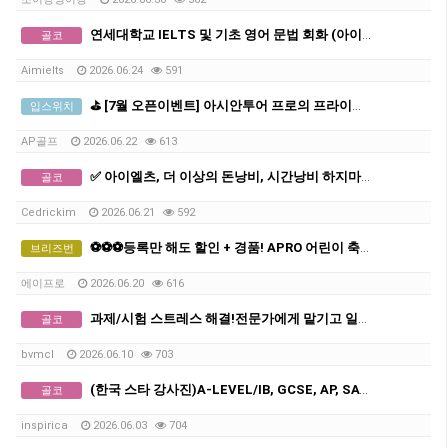
연세대학교 IELTS 및 기초 영어 문법 회화 (아이엘츠)
골코
Aimielts
2026.06.24
591
⛳ [7월 오픈이벤트] 아시안투어 프로의 프라이빗 골프 레슨 (선착순 3명 무료진단)
입스위치
AP골프
2026.06.22
613
✅ 아이엘츠, 더 이상의 돈낭비, 시간낭비 하지마세요
골코
Cedrickim
2026.06.21
592
⚽⚽⚽등록만 해도 할인 + 경품! APRO 어린이 축구 아카데미 5주년 특별 이벤트⚽⚽⚽
브리즈번
에이프로
2026.06.20
616
과제/시험 스트레스 해결!전문가에게 맡기고 일과 공부에 집중하세요
골코
bvmcl
2026.06.10
703
(한국 스타 강사진)A-LEVEL/IB, GCSE, AP, SAT, GPA 전 교과 수업, 명문대 출신 강사진, 대치동 소재 INSPIRICA ACADEMY
골코
inspirica
2026.06.03
704