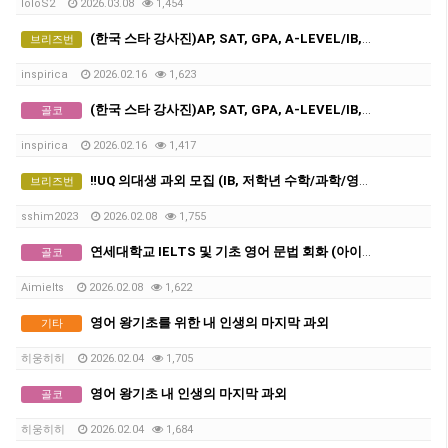
loloS2
2026.03.08
1,454
(한국 스타 강사진)AP, SAT, GPA, A-LEVEL/IB, GCSE 전 교과 비대면 수업, INSPIRICA ACADEMY
브리즈번
inspirica
2026.02.16
1,623
(한국 스타 강사진)AP, SAT, GPA, A-LEVEL/IB, GCSE 전 교과 비대면 수업, INSPIRICA ACADEMY
골코
inspirica
2026.02.16
1,417
‼️UQ 의대생 과외 모집 (IB, 저학년 수학/과학/영어, 학교 과제 도움)‼️
브리즈번
sshim2023
2026.02.08
1,755
연세대학교 IELTS 및 기초 영어 문법 회화 (아이엘츠)
골코
Aimielts
2026.02.08
1,622
영어 왕기초를 위한 내 인생의 마지막 과외
기타
히웅히히
2026.02.04
1,705
영어 왕기초 내 인생의 마지막 과외
골코
히웅히히
2026.02.04
1,684