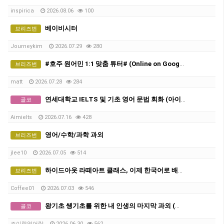
inspirica
2026.08.06
100
베이비시터
브리즈번
Journeykim
2026.07.29
280
#호주 원어민 1:1 맞춤 튜터# (Online on Google Meet)
브리즈번
matt
2026.07.28
284
연세대학교 IELTS 및 기초 영어 문법 회화 (아이엘츠)
골코
Aimielts
2026.07.16
428
영어/수학/과학 과외
브리즈번
jlee10
2026.07.05
514
하이드아웃 라떼아트 클래스, 이제 한국어로 배웁니다 ☕ 그룹 커피 클래스 오픈!
브리즈번
Coffee01
2026.07.03
546
왕기초 쌩기초를 위한 내 인생의 마지막 과외 (열심히 하실 분만 와주세요)
골코
조이랑영어랑
2026.06.30
562