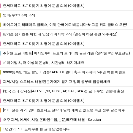
연세대학교 IELTS 및 기초 영어 문법 회화 (아이엘츠)
영어/수학/과학 과외
하이드아웃 라떼아트 클래스, 이제 한국어로 배웁니다 ☕ 그룹 커피 클래스 오픈!
왕기초 쌩기초를 위한 내 인생의 마지막 과외 (열심히 하실 분만 와주세요)
연세대학교 IELTS 및 기초 영어 문법 회화 (아이엘츠)
⛳ [7월 오픈이벤트] 아시안투어 프로의 프라이빗 골프 레슨 (선착순 3명 무료진단)
✅ 아이엘츠, 더 이상의 돈낭비, 시간낭비 하지마세요
⚽⚽⚽등록만 해도 할인 + 경품! APRO 어린이 축구 아카데미 5주년 특별 이벤트⚽⚽⚽
과제/시험 스트레스 해결!전문가에게 맡기고 일과 공부에 집중하세요
(한국 스타 강사진)A-LEVEL/IB, GCSE, AP, SAT, GPA 전 교과 수업, 명문대 출신 강사진, 대치동 소재 INSPIRICA ACADEMY
연세대학교 IELTS 및 기초 영어 문법 회화 (아이엘츠)
[PTE 전문 과외] 영어 초보자도 전략과 밀착 케어만 있으면 목표 점수 달성이 쉬워집니다.
호주 과제, 에세이,시험,온라인수업,논문,레쥬메 해결 - Solution
1년간의 PTE 노하우를 한 권에 담았습니다