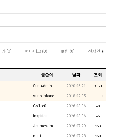
라 (0)
번다버그 (0)
보웬 (0)
선샤인 (11)
스탠소프 (
글쓴이
날짜
조회
Sun Admin
2020.06.21
9,321
sunbrisbane
2018.02.05
11,652
Coffee01
2026.08.06
48
inspirica
2026.08.06
46
Journeykim
2026.07.29
253
matt
2026.07.28
260