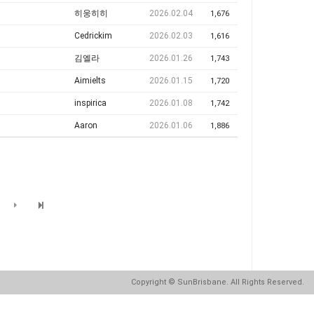
히웅히히
2026.02.04
1,676
Cedrickim
2026.02.03
1,616
김엘라
2026.01.26
1,743
Aimielts
2026.01.15
1,720
inspirica
2026.01.08
1,742
Aaron
2026.01.06
1,886
Copyright
© SunBrisbane. All Rights Reserved.