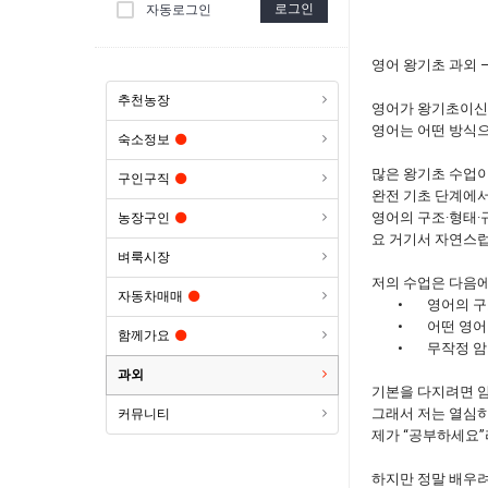
로그인
자동로그인
영어 왕기초 과외 –
추천농장
영어가 왕기초이신
영어는 어떤 방식
숙소정보
많은 왕기초 수업이
구인구직
완전 기초 단계에서
영어의 구조·형태·
농장구인
요 거기서 자연스럽
벼룩시장
저의 수업은 다음에
자동차매매
•
영어의 구
•
어떤 영어
함께가요
•
무작정 암
과외
기본을 다지려면 암
그래서 저는 열심히
커뮤니티
제가 “공부하세요”
하지만 정말 배우려