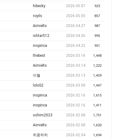
hibecky
2026.05.07
923
royils
2026.05.05
857
Aimielts
2026.04.27
987
ishtar512
2026.04.26
995
inspirica
2026.04.22
951
thebest
2026.03.16
1,448
Aimielts
2026.03.14
1,222
이첼
2026.03.13
1,459
loloS2
2026.03.08
1,447
inspirica
2026.02.16
1,615
inspirica
2026.02.16
1,411
sshim2023
2026.02.08
1,751
Aimielts
2026.02.08
1,620
히웅히히
2026.02.04
1,694