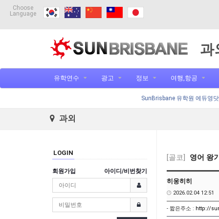
Choose
Language
과
유학연수
광고
정보
여행,항공
SunBrisbane 유학원 에듀영
과외
LOGIN
[골코]
영어 왕
회원가입
아이디/비번찾기
히웅히히
2026.02.04 12:51
- 짧은주소 :
http://s