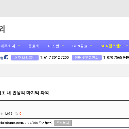
외
세무회계
동호회
미즈썬
SUN골코
SUN퀸스랜드
호주 브리즈번
T. 61 7 3012 7200
인터넷무료전화
T. 070 7565 94
닷컴
기초 내 인생의 마지막 과외
1,675
0
unbrisbane.com/brsb/bbs/?t=8pvK
주소복사