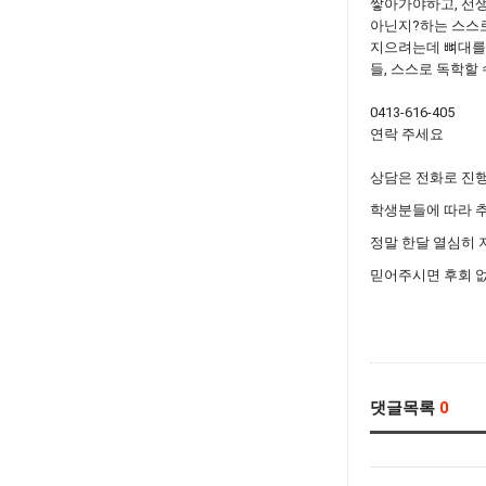
쌓아가야하고, 선생
아닌지?하는 스스로
지으려는데 뼈대를 
들, 스스로 독학할
0413-616-405
연락 주세요
상담은 전화로 진
학생분들에 따라 
정말 한달 열심히 
믿어주시면 후회 
댓글목록
0