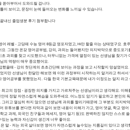
을 쏟아부어서 도와드릴 겁니다.
 틀이 보이고, 문장이 눈에 들어오는 변화를 느끼실 수 있습니다.
 끝내신 졸업생분 후기 첨부합니다
영어 레벨 - 고딩때 수능 영어 8등급 영포자였고, Hi만 할줄 아는 상태였구요. 
어요. 그동안 온갖 영어공부법, 강의, 과외는 들어봤지만 의지박약으로 중도포기
기초 과외를 찾고 시도했으나, 터무니없는 가격에 열정이 있는 선생님을 찾기가 
님의 역량이 매우 중요했어요.
접했을때 - 강의 첫단계의 초초간단해 보이는 과정을 보고 시작할지 망설였어요
지만 선생님이 한달만 해보면 왜 이런 과정부터 시작하는지 알거라고 하셔서 믿
자 영어공부를 못했었는지.. 다들 한국 기본교육때문에 내가 이정도는 알지 라고
 최고의 장점 - 굉장한 의지를 가지고 가르쳐주는 선생님이라고 생각해요. 이해
련인데 정말 자연스럽게 복습을 도와주세요. 어느정도 암기가 필요하고 본인의 
. 그리고 열심히 하지 않으면 선생님께 과외를 짤리기때문에 그 부분도 의지박
 영어 유튜브를 본다면 자막과 같이 보면 내용이 이해가 가고, 영어 댓글, 학교 
작(학교 과제, 외국인 친구들과 메세지, 영어 일기 등)도 완벽하진 않지만 스스로 
수있는 능력과 자신감이 생긴게 너무 좋아요.
은 말 - 저는 외국 살다보면 영어가 자연스럽게 늘수있는 지름길이 있다고 생각