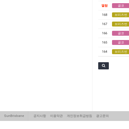
열람
골코
168
브리즈번
167
브리즈번
166
골코
165
골코
164
브리즈번
SunBrisbane
공지사항
이용약관
개인정보취급방침
광고문의