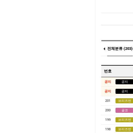
전체분류 (203)
콥스하버 (0)
번호
공지
공지
공지
공지
201
브리즈번
200
골코
199
브리즈번
198
브리즈번