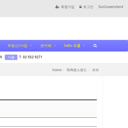
회원가입
로그인
SunQueensland
부동산/사업
썬카페
hello 워홀
99
서울
T. 02 552 9271
Home
SUN퀸스랜드
과외