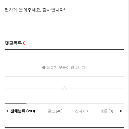
편하게 문의주세요, 감사합니다!
댓글목록
0
등록된 댓글이 없습니다.
전체분류 (203)
골코 (46)
겐다 (0)
게톤 (0)
락
콥스하버 (0)