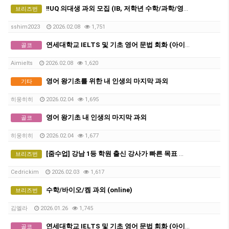
‼️UQ 의대생 과외 모집 (IB, 저학년 수학/과학/영어, 학교 과제 도움)‼️
브리즈번
sshim2023
2026.02.08
1,751
연세대학교 IELTS 및 기초 영어 문법 회화 (아이엘츠)
골코
Aimielts
2026.02.08
1,620
영어 왕기초를 위한 내 인생의 마지막 과외
기타
히웅히히
2026.02.04
1,695
영어 왕기초 내 인생의 마지막 과외
골코
히웅히히
2026.02.04
1,677
[줌수업] 강남 1등 학원 출신 강사가 빠른 목표 달성 도와드립니다. (단어시험 및 작문시험 프로그램 구비)
브리즈번
Cedrickim
2026.02.03
1,617
수학/바이오/켐 과외 (online)
브리즈번
김엘라
2026.01.26
1,745
연세대학교 IELTS 및 기초 영어 문법 회화 (아이엘츠)
골코