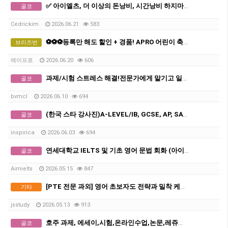
✅ 아이엘츠, 더 이상의 돈낭비, 시간낭비 하지마세요
골코
Cedrickim
2026.06.21
583
⚽⚽⚽등록만 해도 할인 + 경품! APRO 어린이 축구 아카데미 5주년 특별 이벤트⚽⚽⚽
브리즈번
에이프로
2026.06.20
606
과제/시험 스트레스 해결!전문가에게 맡기고 일과 공부에 집중하세요
골코
bvmcl
2026.06.10
694
(한국 스타 강사진)A-LEVEL/IB, GCSE, AP, SAT, GPA 전 교과 수업, 명문대 출신 강사진, 대치동 소재 INSPIRICA ACADEMY
골코
inspirica
2026.06.03
694
연세대학교 IELTS 및 기초 영어 문법 회화 (아이엘츠)
골코
Aimielts
2026.05.15
847
[PTE 전문 과외] 영어 초보자도 전략과 밀착 케어만 있으면 목표 점수 달성이 쉬워집니다.
기타
jsstudy
2026.05.13
913
호주 과제, 에세이,시험,온라인수업,논문,레쥬메 해결 - Solution
골코