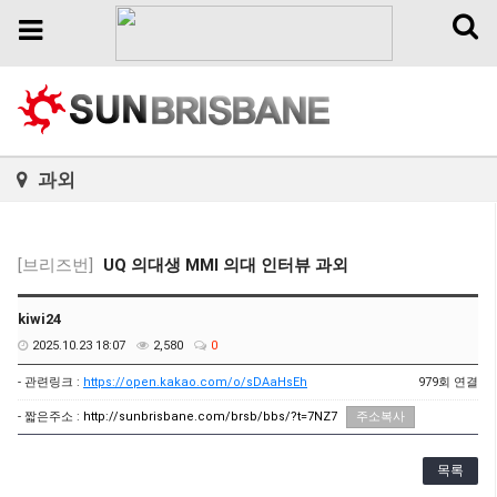
Toggl
Toggle
naviga
navigation
과외
[브리즈번]
UQ 의대생 MMI 의대 인터뷰 과외
kiwi24
2025.10.23 18:07
2,580
0
- 관련링크 :
https://open.kakao.com/o/sDAaHsEh
979회 연결
- 짧은주소 :
http://sunbrisbane.com/brsb/bbs/?t=7NZ7
주소복사
목록