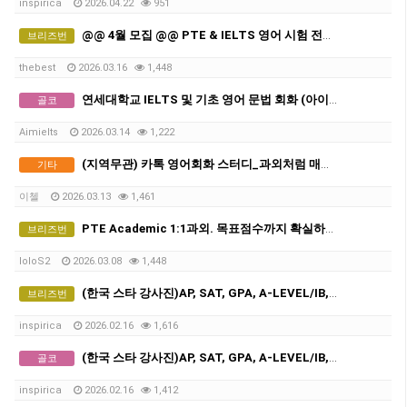
inspirica
2026.04.22
951
@@ 4월 모집 @@ PTE & IELTS 영어 시험 전문! [18년 경력+ 여자 선생님들]
브리즈번
thebest
2026.03.16
1,448
연세대학교 IELTS 및 기초 영어 문법 회화 (아이엘츠)
골코
Aimielts
2026.03.14
1,222
(지역무관) 카톡 영어회화 스터디_과외처럼 매일 피드백 받는 스터디
기타
이첼
2026.03.13
1,461
PTE Academic 1:1과외. 목표점수까지 확실하게!
브리즈번
loloS2
2026.03.08
1,448
(한국 스타 강사진)AP, SAT, GPA, A-LEVEL/IB, GCSE 전 교과 비대면 수업, INSPIRICA ACADEMY
브리즈번
inspirica
2026.02.16
1,616
(한국 스타 강사진)AP, SAT, GPA, A-LEVEL/IB, GCSE 전 교과 비대면 수업, INSPIRICA ACADEMY
골코
inspirica
2026.02.16
1,412