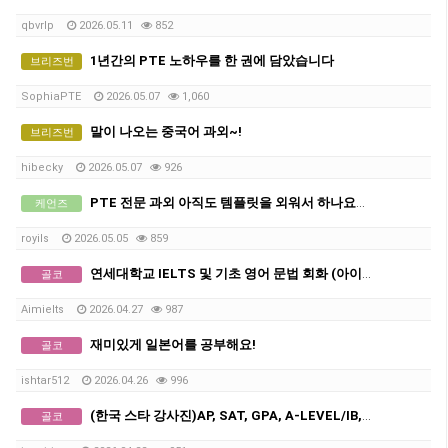
qbvrlp
2026.05.11
852
1년간의 PTE 노하우를 한 권에 담았습니다
브리즈번
SophiaPTE
2026.05.07
1,060
말이 나오는 중국어 과외~!
브리즈번
hibecky
2026.05.07
926
PTE 전문 과외 아직도 템플릿을 외워서 하나요? (최신 채점기준을 반영한 단기간 고득점 전략은?)
케언즈
royils
2026.05.05
859
연세대학교 IELTS 및 기초 영어 문법 회화 (아이엘츠)
골코
Aimielts
2026.04.27
987
재미있게 일본어를 공부해요!
골코
ishtar512
2026.04.26
996
(한국 스타 강사진)AP, SAT, GPA, A-LEVEL/IB, GCSE 전 교과 비대면 수업, INSPIRICA ACADEMY
골코