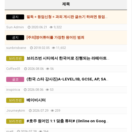
제목
필독 = 등업신청 = 과외 게시판 글쓰기 하려면 등업신청 필수
공지
Sun Admin
2020.06.21
9,322
[주의]영어튜터를 가장한 원어민 범죄
공지
sunbrisbane
2018.02.05
11,652
브리즈번 시티에서 한국어로 진행되는 라떼아트 클래스, 8/29(토)에 열립니다
브리즈번
Coffee01
2026.08.06
56
(한국 스타 강사진)A-LEVEL/IB, GCSE, AP, SAT, GPA 전 교과 수업, 명문대 출신 강사진, 대치동 소재 INSPIRICA ACADEMY
골코
inspirica
2026.08.06
53
베이비시터
브리즈번
Journeykim
2026.07.29
259
#호주 원어민 1:1 맞춤 튜터# (Online on Google Meet)
브리즈번
matt
2026.07.28
264