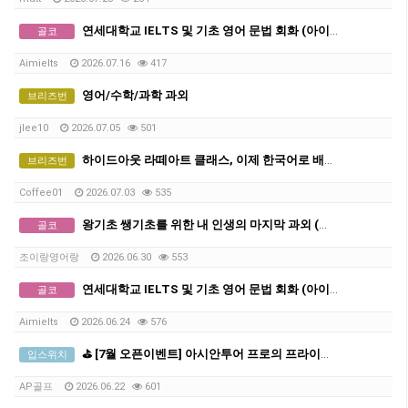
연세대학교 IELTS 및 기초 영어 문법 회화 (아이엘츠)
골코
Aimielts
2026.07.16
417
영어/수학/과학 과외
브리즈번
jlee10
2026.07.05
501
하이드아웃 라떼아트 클래스, 이제 한국어로 배웁니다 ☕ 그룹 커피 클래스 오픈!
브리즈번
Coffee01
2026.07.03
535
왕기초 쌩기초를 위한 내 인생의 마지막 과외 (열심히 하실 분만 와주세요)
골코
조이랑영어랑
2026.06.30
553
연세대학교 IELTS 및 기초 영어 문법 회화 (아이엘츠)
골코
Aimielts
2026.06.24
576
⛳ [7월 오픈이벤트] 아시안투어 프로의 프라이빗 골프 레슨 (선착순 3명 무료진단)
입스위치
AP골프
2026.06.22
601