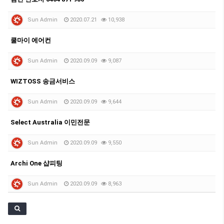
Sun Admin
2020.07.21
10,938
쿨마이 에어컨
Sun Admin
2020.09.09
9,087
WIZTOSS 송금서비스
Sun Admin
2020.09.09
9,644
Select Australia 이민전문
Sun Admin
2020.09.09
9,550
Archi One 샵피팅
Sun Admin
2020.09.09
8,963