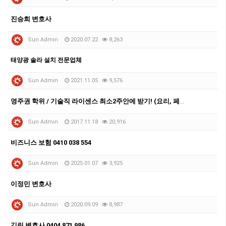
진승희 변호사
Sun Admin
2020.07.22
8,263
태양광 솔라 설치 전문업체
Sun Admin
2021.11.05
9,576
영주권 학위 / 기술직 라이센스 최소2주안에 받기! (요리, 페인팅, 용접, 차일드케어 등등)
Sun Admin
2017.11.18
20,916
비즈니스 보험 0410 038 554
Sun Admin
2025.01.07
3,925
이정민 변호사
Sun Admin
2020.09.09
8,987
김린 변호사 0404 871 986