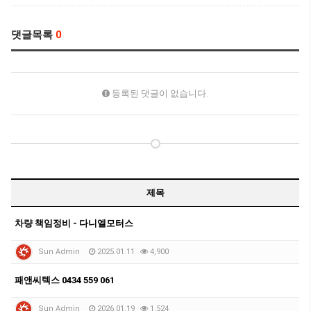
댓글목록
0
등록된 댓글이 없습니다.
제목
차량 책임정비 - 다니엘모터스
Sun Admin
2025.01.11
4,900
패앤씨텍스 0434 559 061
Sun Admin
2026.01.19
1,524