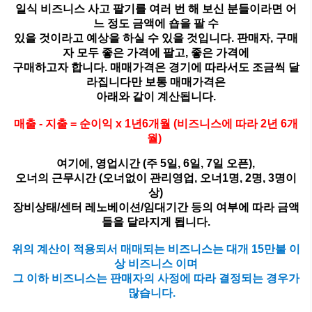
일식 비즈니스 사고 팔기를 여러 번 해 보신 분들이라면 어
느 정도 금액에 숍을 팔 수
있을 것이라고 예상을 하실 수 있을 것입니다
.
판매자
,
구매
자 모두 좋은 가격에 팔고
,
좋은 가격에
구매하고자 합니다
.
매매가격은 경기에 따라서도 조금씩 달
라집니다만 보통 매매가격은
아래와 같이 계산됩니다
.
매출
-
지출
=
순이익
x 1
년
6
개월
(
비즈니스에
따라
2
년
6
개
월
)
여기에
,
영업시간
(
주
5
일
, 6
일
, 7
일 오픈
),
오너의 근무시간
(
오너없이 관리영업
,
오너
1
명
, 2
명
, 3
명이
상
)
장비상태
/
센터 레노베이션
/
임대기간 등의 여부에 따라 금액
들을 달라지게 됩니다
.
위의 계산이 적용되서
매매되는
비즈니스는 대개
15
만불 이
상 비즈니스 이며
그 이하 비즈니스는 판매자의
사정에 따라 결정되는 경우가
많습니다
.