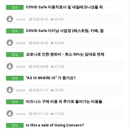
COVID Safe 미용치료사 및 네일테크니션을 위한 권고사항
정보
sunus
2020.05.26
24,321
COVID Safe 다이닝 사업장 (레스토랑, 카페, 펍, 클럽, RSL 및 호텔)을 위한 권고사항.
정보
sunus
2020.05.26
22,924
코로나로 인한 랜트비 - 최소 50%는 임대료 면제(Rent Free)
정보
sunus
2020.04.08
27,150
"AS IS WHERE IS" 가 뭔가요?
정보
sunus
2020.01.17
18,751
비즈니스 구매 비용 외 추가로 들어가는 비용들을 알아두세요
정보
sunus
2019.11.22
17,622
Is this a sale of Going Concern?
정보