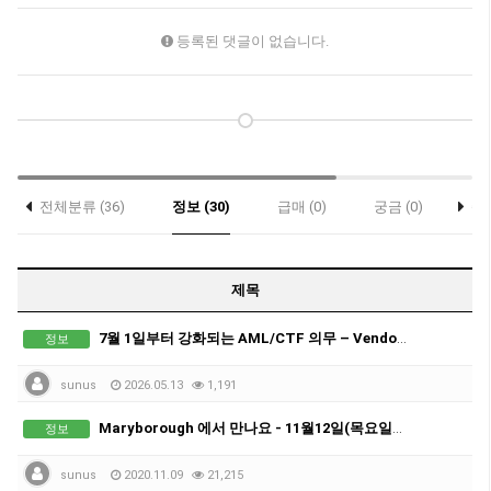
등록된 댓글이 없습니다.
전체분류 (36)
정보 (30)
급매 (0)
궁금 (0)
축하
제목
7월 1일부터 강화되는 AML/CTF 의무 – Vendor Verification & Buyer Verification 꼭 확인하세요.
정보
sunus
2026.05.13
1,191
Maryborough 에서 만나요 - 11월12일(목요일) 정오 12시
정보
sunus
2020.11.09
21,215