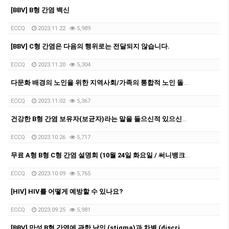
[BBV] B형 간염 백신
ECCQ
2023.11.22
5,989
[BBV] C형 간염은 다음의 행위로는 전달되지 않습니다.
ECCQ
2023.11.20
5,304
다문화 배경의 노인을 위한 지역사회/가족의 통합적 노인 돌봄 서비스 방안 연구 프로젝트 (UQ)
ECCQ
2023.11.02
5,367
건강한 B형 간염 보유자(보균자)라는 말을 들으신적 있으신가요?
ECCQ
2023.10.26
5,717
무료 A형 B형 C형 간염 설명회 (10월 24일 화요일 / 써니뱅크 힐스 쇼핑타운 내 도서관 미팅룸)
ECCQ
2023.10.09
5,765
[HIV] HIV를 어떻게 예방할 수 있나요?
ECCQ
2023.09.25
5,981
[BBV] 만성 B형 간염에 관한 낙인 (stigma)과 차별 (discrimination), 더 이상 그만!