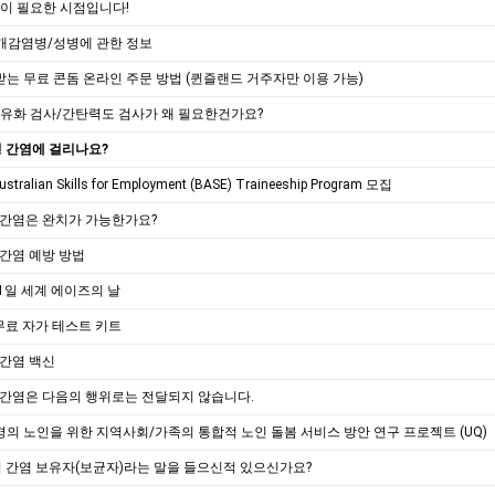
행동이 필요한 시점입니다!
성매개감염병/성병에 관한 정보
는 무료 콘돔 온라인 주문 방법 (퀸즐랜드 거주자만 이용 가능)
간섬유화 검사/간탄력도 검사가 왜 필요한건가요?
형 간염에 걸리나요?
Australian Skills for Employment (BASE) Traineeship Program 모집
C형 간염은 완치가 가능한가요?
형 간염 예방 방법
2월1일 세계 에이즈의 날
IV 무료 자가 테스트 키트
형 간염 백신
C형 간염은 다음의 행위로는 전달되지 않습니다.
의 노인을 위한 지역사회/가족의 통합적 노인 돌봄 서비스 방안 연구 프로젝트 (UQ)
형 간염 보유자(보균자)라는 말을 들으신적 있으신가요?