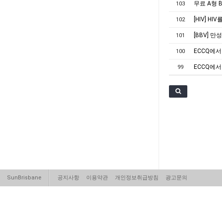
무료 A형 
103
[HIV] H
102
[BBV] 만성
101
ECCQ에서 진행
100
ECCQ에서 진행
99
SunBrisbane
공지사항
이용약관
개인정보취급방침
광고문의