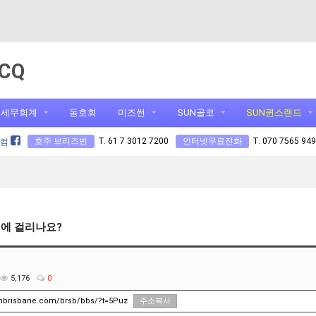
CQ
세무회계
동호회
미즈썬
SUN골코
SUN퀸스랜드
호주 브리즈번
T. 61 7 3012 7200
인터넷무료전화
T. 070 7565 94
닷컴
염에 걸리나요?
5,176
0
unbrisbane.com/brsb/bbs/?t=5Puz
주소복사