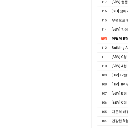
[BBV] 
117
[STI] 
116
우편으로 받
115
[BBV] 
114
어떻게 B
열람
Building 
112
[BBV] 
111
[BBV] A
110
[HIV] 1
109
[HIV] H
108
[BBV] B
107
[BBV] 
106
다문화 배경
105
건강한 B
104