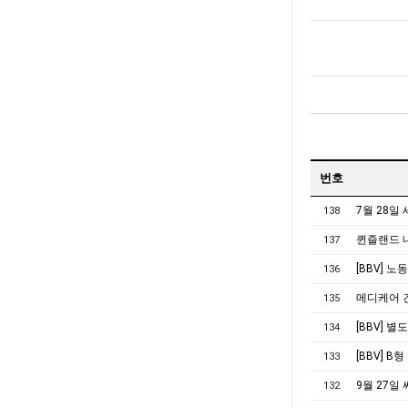
번호
7월 28일
138
퀸즐랜드 내
137
[BBV] 
136
메디케어 
135
[BBV] 
134
[BBV] B
133
9월 27일
132