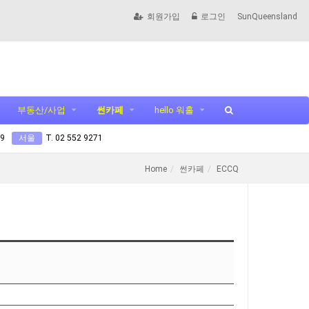
회원가입
로그인
SunQueensland
부동산/사업
썬카페
hello 워홀
99
서울
T. 02 552 9271
Home
썬카페
ECCQ