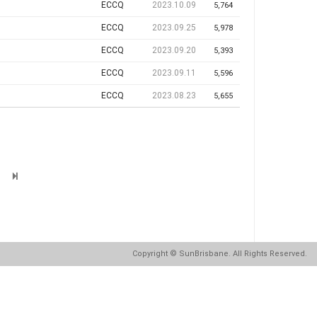
ECCQ
2023.10.09
5,764
ECCQ
2023.09.25
5,978
ECCQ
2023.09.20
5,393
ECCQ
2023.09.11
5,596
ECCQ
2023.08.23
5,655
Copyright
© SunBrisbane. All Rights Reserved.