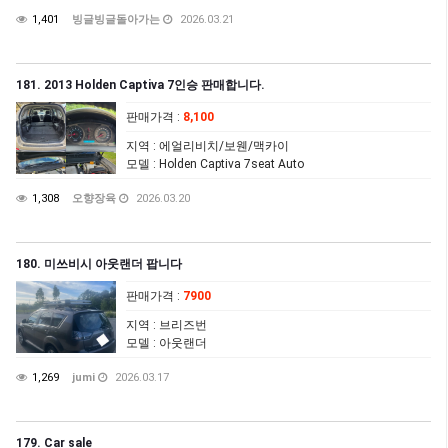
1,401
빙글빙글돌아가는
2026.03.21
181. 2013 Holden Captiva 7인승 판매합니다.
판매가격
:
8,100
지역
: 에얼리비치/보웬/맥카이
모델
: Holden Captiva 7seat Auto
1,308
오향장육
2026.03.20
180. 미쓰비시 아웃랜더 팝니다
판매가격
:
7900
지역
: 브리즈번
모델
: 아웃랜더
1,269
jumi
2026.03.17
179. Car sale