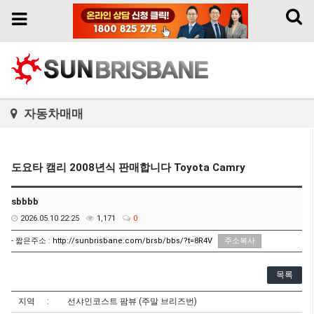
Toggl
Toggle
naviga
navigation
자동차매매
도요타 캠리 2008년식 판매합니다 Toyota Camry
sbbbb
2026.05.10 22:25
1,171
0
- 짧은주소 :
http://sunbrisbane.com/brsb/bbs/?t=8R4V
주소복사
목록
지역
선샤인코스트 팜뷰 (주말 브리즈번)