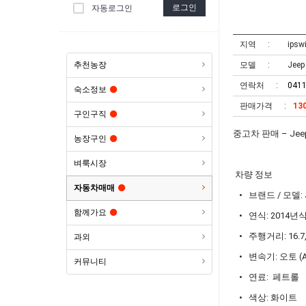
로그인
자동로그인
지역
ipsw
추천농장
모델
Jeep
연락처
041
숙소정보
판매가격
13
구인구직
중고차 판매 – Jee
농장구인
벼룩시장
차량 정보
자동차매매
• 브랜드 / 모델: Je
함께가요
• 연식: 2014년
• 주행거리: 16.7,
과외
• 변속기: 오토 (Au
커뮤니티
• 연료: 페트롤
• 색상: 화이트