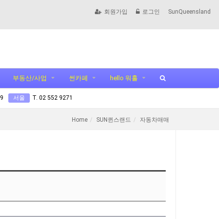
회원가입
로그인
SunQueensland
부동산/사업
썬카페
hello 워홀
99
서울
T. 02 552 9271
Home
SUN퀸스랜드
자동차매매