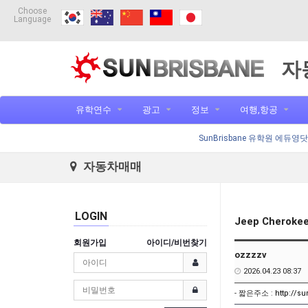
Choose
Language
자
유학연수
광고
정보
여행,항공
SunBrisbane 유학원 에듀영
자동차매매
LOGIN
Jeep Cheroke
회원가입
아이디/비번찾기
ozzzzv
2026.04.23 08:37
- 짧은주소 :
http://s