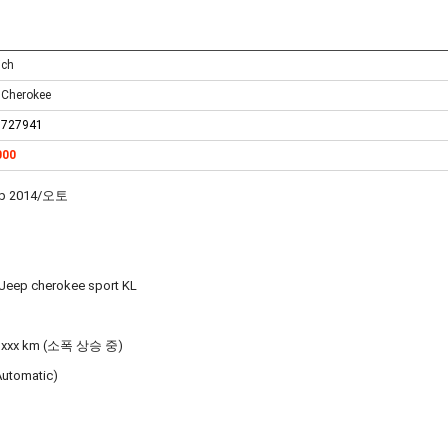
ich
 Cherokee
1727941
000
p 2014/오토
ep cherokee sport KL
식
xxx km (소폭 상승 중)
tomatic)