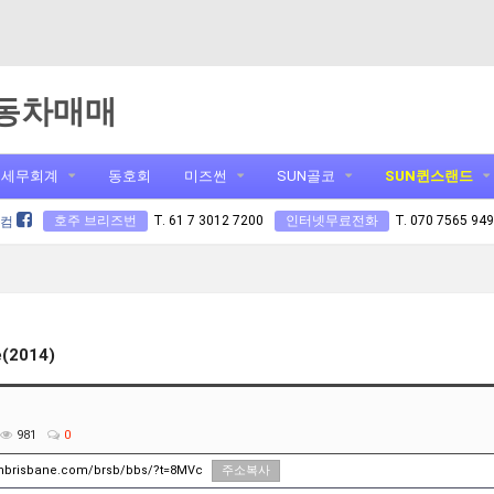
동차매매
세무회계
동호회
미즈썬
SUN골코
SUN퀸스랜드
호주 브리즈번
T. 61 7 3012 7200
인터넷무료전화
T. 070 7565 94
닷컴
e(2014)
981
0
unbrisbane.com/brsb/bbs/?t=8MVc
주소복사