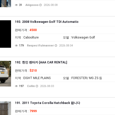
31
Aiiigoooo
2026.08.08
193. 2008 Volkswagen Golf TDI Automatic
판매가격
:
4500
지역
: Caboolture
모델
: Volkswagen Golf
179
Respectfulmanner
2026.08.04
192. 한인 렌터카 [AAA CAR RENTAL]
판매가격
:
$210
지역
: EIGHT MILE PLAINS
모델
: FORESTER/ MG ZS 등
197
Collin
2026.08.03
191. 2011 Toyota Corolla Hatchback 팝니다
판매가격
:
7999