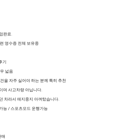
검완료.
련 영수증 전체 보유중
 후기
우 넓음
건을 자주 실어야 하는 분께 특히 추천
이며 사고차량 아닙니다.
던 차라서 애지중지 아껴탔습니다.
가능 / 스포츠모드 운행가능
판매