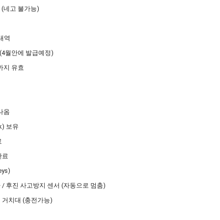
0 (네고 불가능)
 내역
 (4월안에 발급예정)
일까지 유효
 나옴
k) 보유
료
완료
ys)
 / 후진 사고방지 센서 (자동으로 멈춤)
 거치대 (충전가능)