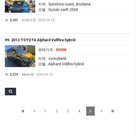
지역
: Sunshine coast, Brisbane
모델
: Suzuki swift 2008
2,331
비귀너
2024.04.18
99. 2012 TOYOTA Alphard Vellfire hybrid
판매가격
:
24500
지역
: sunnybank
모델
: Alphard Vellfire hybrid
2,274
akun
2024.04.15
1
2
3
4
5