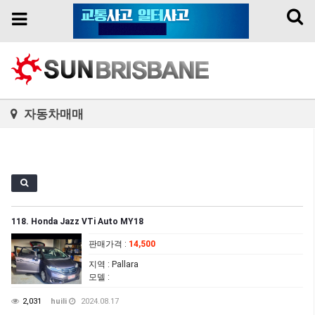
Toggl
Toggle
naviga
navigation
자동차매매
118. Honda Jazz VTi Auto MY18
판매가격
:
14,500
지역
: Pallara
모델
:
2,031
huili
2024.08.17