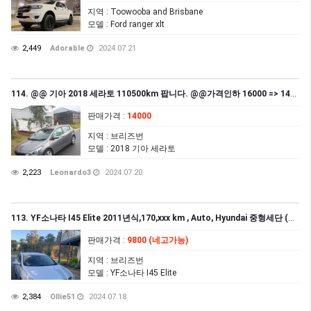
지역
: Toowooba and Brisbane
모델
: Ford ranger xlt
2,449
Adorable
2024.07.21
114. @@ 기아 2018 세라토 110500km 팝니다. @@가격인하 16000 => 14000
판매가격
:
14000
지역
: 브리즈번
모델
: 2018 기아 세라토
2,223
Leonardo3
2024.07.20
113. YF소나타 I45 Elite 2011년식,170,xxx km , Auto, Hyundai 중형세단 (네고가능)
판매가격
:
9800 (네고가능)
지역
: 브리즈번
모델
: YF소나타 I45 Elite
2,384
Ollie51
2024.07.18