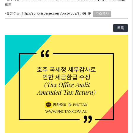
로드
- 짧은주소 :
http://sunbrisbane.com/brsb/bbs/?t=6GH9
주소복사
목록