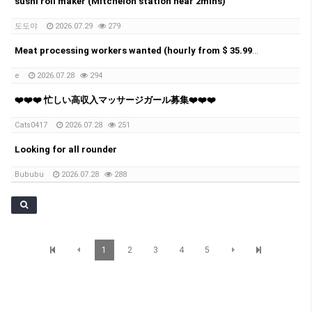
sushi roll maker (Mitchelon station near 2mins)
도도야
2026.07.29
279
Meat processing workers wanted (hourly from $ 35.99 to 38.50)
e
2026.07.28
294
❤️❤️❤️ 忙しい高収入マッサージガール募集❤️❤️❤️
Cats0417
2026.07.28
251
Looking for all rounder
Bububu
2026.07.28
288
1
2
3
4
5