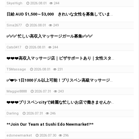
SkyeHigh
2026.08.01
244
日給 AUD $1,500～$3,000 きれいな女性を募集しています。
Sina2677
2026.08.01
249
✅✅✅ 忙しい高収入マッサージガール募集✅✅✅
Cats0417
2026.08.01
244
❤️❤️❤️高収入マッサージ店｜ビザサポートあり｜女性スタッフ募集 ❤️❤️❤️
T5Massage
2026.08.01
231
✅❤️✨ 1日1000ドル以上可能！ブリスベン高級マッサージチェーン スタッフ募集中 ✨✅❤️
Maggie8888
2026.07.31
243
❤️❤️❤️ブリスベンcityで綺麗な忙しいお店で働きませんか？ マッサージ店では1日 $1000-$2000 + per day
Darling
2026.07.31
246
**Join Our Team at Sushi Edo Newmarket!**
edonewmarket
2026.07.30
296