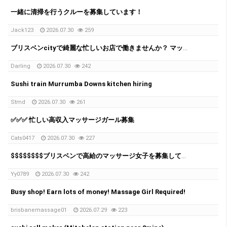
一緒に清掃を行うクルーを募集しています！
Jack123
2026.07.30
259
ブリスベンcityで綺麗な忙しいお店で働きませんか？ マッサージ店では1日 $1000-$2000 + per day
Darling
2026.07.30
242
Sushi train Murrumba Downs kitchen hiring
Stmd
2026.07.30
261
✅✅✅ 忙しい高収入マッサージガール募集
Cats0417
2026.07.30
227
$$$$$$$$ブリスベンで高給のマッサージ女子を募集しています！ $$$$$$$$
Yy0789
2026.07.30
242
Busy shop! Earn lots of money! Massage Girl Required!
brisbanemassage01
2026.07.29
223