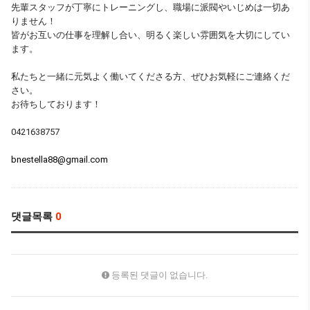
先輩スタッフが丁寧にトレーニングし、職場に派閥やいじめは一切あ
りません！
皆がお互いの仕事を理解し合い、明るく楽しい雰囲気を大切にしてい
ます。
私たちと一緒に元気よく働いてくださる方、ぜひお気軽にご連絡くだ
さい。
お待ちしております！
0421638757
bnestella88@gmail.com
댓글목록
0
등록된 댓글이 없습니다.