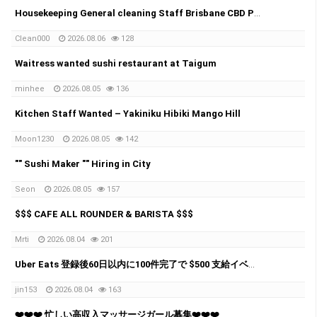
Housekeeping General cleaning Staff Brisbane CBD Private Club Hotel
Clean000
2026.08.06
128
Waitress wanted sushi restaurant at Taigum
minhee
2026.08.05
136
Kitchen Staff Wanted – Yakiniku Hibiki Mango Hill
Moon1230
2026.08.05
142
"" Sushi Maker "" Hiring in City
Seon
2026.08.05
157
$$$ CAFE ALL ROUNDER & BARISTA $$$
Mrti
2026.08.04
201
Uber Eats 登録後60日以内に100件完了で $500 支給イベント実施中！
jin153
2026.08.04
163
❤️❤️❤️ 忙しい高収入マッサージガール募集❤️❤️❤️