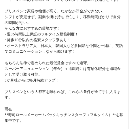
ブリスベンで家賃や物価が高く、なかなか貯金ができない…
シフトが安定せず、副業や掛け持ちで忙しく、移動時間ばかりで自分
の時間がない…
そんな方におすすめの環境です！
• 週35時間以上保証のフルタイム勤務制度！
• 徒歩10分以内の格安スタッフ寮あり！
• オーストラリア人、日本人、韓国人など多国籍な仲間と一緒に、英語
でコミュニケーションしながら働けます！
もちろん法律で定められた最低賃金はすべて遵守。
スーパーアニュエーション（年金）＋退職時には有給休暇分を退職金
として受け取り可能。
3か月後からは毎月時給アップ！
ブリスベンという大都市を離れれば、これらの条件が全て手に入りま
す。
現在、
**寿司ロールメーカー / バックキッチンスタッフ（フルタイム）**を募
集中です。