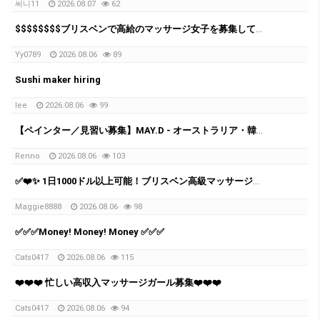
써니11
2026.08.07
62
$$$$$$$$ブリスベンで高給のマッサージ女子を募集しています！ $$$$$$$$
Yy0789
2026.08.06
89
Sushi maker hiring
lee
2026.08.06
99
【ペインター／見習い募集】MAY.D - オーストラリア・韓国ペインティング会社
Renno
2026.08.06
103
✅❤️✨ 1日1000ドル以上可能！ブリスベン高級マッサージチェーン スタッフ募集中 ✨✅❤️
Maggie8888
2026.08.06
98
✅✅✅Money! Money! Money ✅✅✅
Cats0417
2026.08.06
115
❤️❤️❤️ 忙しい高収入マッサージガール募集❤️❤️❤️
Cats0417
2026.08.06
94