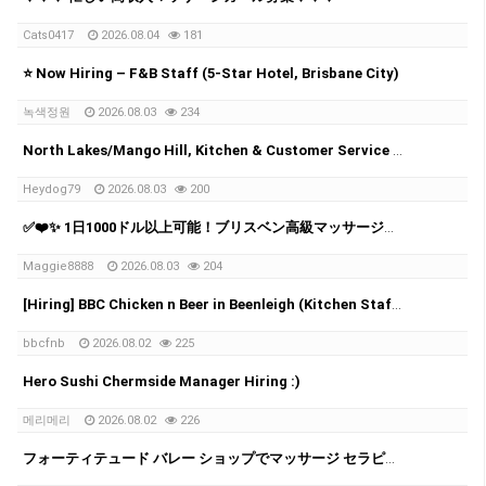
Cats0417
2026.08.04
181
⭐️ Now Hiring – F&B Staff (5-Star Hotel, Brisbane City)
녹색정원
2026.08.03
234
North Lakes/Mango Hill, Kitchen & Customer Service Team Member Wanted (15–20 hrs/wk)
Heydog79
2026.08.03
200
✅❤️✨ 1日1000ドル以上可能！ブリスベン高級マッサージチェーン スタッフ募集中 ✨✅❤️
Maggie8888
2026.08.03
204
[Hiring] BBC Chicken n Beer in Beenleigh (Kitchen Staff wanted)
bbcfnb
2026.08.02
225
Hero Sushi Chermside Manager Hiring :)
메리메리
2026.08.02
226
フォーティテュード バレー ショップでマッサージ セラピストを募集中