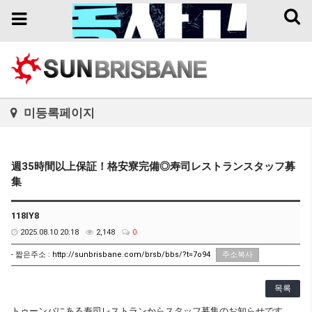
Toggl
Toggle
naviga
navigation
미등록페이지
週35時間以上保証！格安寮完備◎寿司レストランスタッフ募
集
118IY8
2025.08.10 20:18
2,148
0
- 짧은주소 :
http://sunbrisbane.com/brsb/bbs/?t=7o94
주소복사
목록
トゥーンバにある寿司レストランからスタッフ募集のお知らせです。