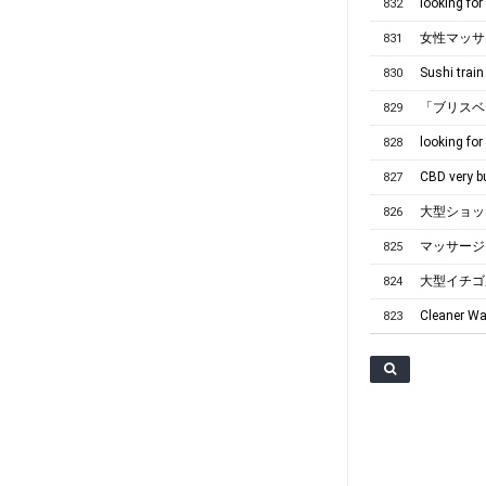
832
女性マッサ
831
Sushi trai
830
「ブリスベ
829
looking for
828
CBD very b
827
826
マッサージガ
825
大型イチゴ農場
824
Cleaner Wa
823