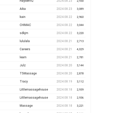
Hayden92
2024.08.23
2,930
Aika
2024.08.23
3,089
kain
2024.08.22
2,960
CHIMAC
2024.08.22
3,044
sdkjm
2024.08.22
3,220
lululala
2024.08.21
2,713
Careers
2024.08.21
4,029
learn
2024.08.21
2,781
Julz
2024.08.20
3,144
T5Massage
2024.08.20
2,878
Tracy
2024.08.19
3,112
Littlemassagehouse
2024.08.18
2,939
Littlemassagehouse
2024.08.18
2,936
Massage
2024.08.18
3,221