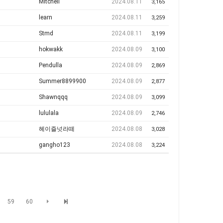
Mitchell
2024.08.11
3,165
learn
2024.08.11
3,259
Stmd
2024.08.11
3,199
hokwakk
2024.08.09
3,100
Pendulla
2024.08.09
2,869
Summer8899900
2024.08.09
2,877
Shawnqqq
2024.08.09
3,099
lululala
2024.08.09
2,746
헤이즐넛라떼
2024.08.08
3,028
gangho123
2024.08.08
3,224
59
60