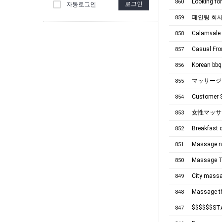
Looking for
860
로그인
자동로그인
페인팅 회사에서
859
Calamval
858
Casual Fro
857
Korean bbq 
856
マッサージガ
855
Customer S
854
女性マッサ
853
Breakfast 
852
Massage ne
851
Massage T
850
City massa
849
Massage th
848
$$$$$$ST
847