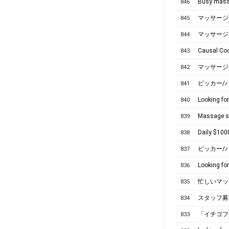
Busy massa
846
マッサージ
845
マッサージガ
844
Causal Co
843
マッサージガ
842
ピッカー/
841
Looking fo
840
Massage sh
839
Daily $100
838
ピッカー/
837
Looking fo
836
忙しいマッ
835
スタッフ募集
834
「イチゴフ
833