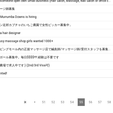
looking for someone open own Small business (Hair Salon, Massage, Nail Salon or office can be any jobs)
ージ師募集
n Murrumba Downs is hiring
ン近郊カブチャのいちご農園で女性ピッカー募集中」
 a hair designer
usy massage shop girls wanted 1000+
大型ショッピングモール内の正規マッサージ店で鍼灸師/マッサージ師/受付スタッフを募集しています。
ール募集中。毎日$$$$!!!! 経験は不要です
で求人中です:) (2nd/3rd Visa可)
nted!
51
52
53
54
55
56
57
58