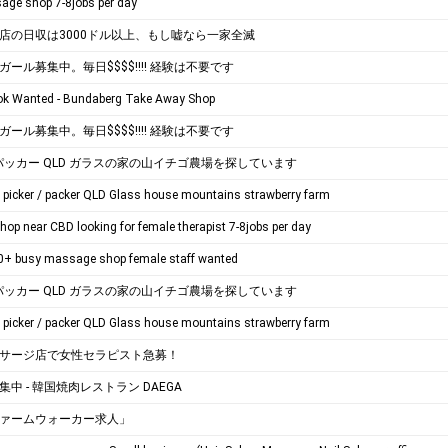
ge shop 7-8jobs per day
店の日収は3000ドル以上、もし嘘なら一家全滅
ール募集中。毎日$$$$!!!! 経験は不要です
ok Wanted - Bundaberg Take Away Shop
ール募集中。毎日$$$$!!!! 経験は不要です
パッカー QLD ガラスの家の山イチゴ農場を探しています
r picker / packer QLD Glass house mountains strawberry farm
op near CBD looking for female therapist 7-8jobs per day
0+ busy massage shop female staff wanted
パッカー QLD ガラスの家の山イチゴ農場を探しています
r picker / packer QLD Glass house mountains strawberry farm
サージ店で女性セラピスト急募！
中 - 韓国焼肉レストラン DAEGA
ァームウォーカー求人」