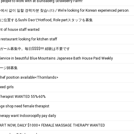
 people to work with at Bundaberg Strawberry Farm!
 같이 일할 경력자분 찾습니다./ We’re looking for Korean experienced person.
e に位置するSushi DaoでHotfood, Role partスタッフを募集
nt of house staff wanted
restaurant looking for kitchen staff
ール募集中。毎日$$$$!!!! 経験は不要です
ervice in beautiful Blue Mountains Japanese Bath House Paid Weekly
ージ師募集
chef position available<Thornlands>
ed girls
herapist WANTED 55%-60%
ge shop need female therapist
erapy want Indooroopilly pay daily
ART NOW, DAILY $1000+ FEMALE MASSAGE THERAPY WANTED