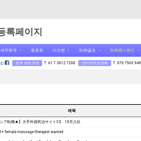
등록페이지
세무회계
동호회
미즈썬
SUN골코
SUN퀸스랜드
호주 브리즈번
T. 61 7 3012 7200
인터넷무료전화
T. 070 7565 94
닷컴
제목
シア転職★】大手外資民泊サイトCS 10月入社
0+ female massage therapist wanted