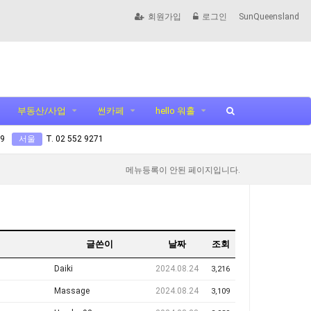
회원가입
로그인
SunQueensland
부동산/사업
썬카페
hello 워홀
99
서울
T. 02 552 9271
메뉴등록이 안된 페이지입니다.
글쓴이
날짜
조회
Daiki
2024.08.24
3,216
Massage
2024.08.24
3,109