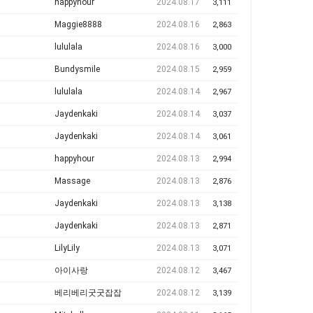
happyhour
2024.08.17
3,111
Maggie8888
2024.08.16
2,863
lululala
2024.08.16
3,000
Bundysmile
2024.08.15
2,959
lululala
2024.08.14
2,967
Jaydenkaki
2024.08.14
3,037
Jaydenkaki
2024.08.14
3,061
happyhour
2024.08.13
2,994
Massage
2024.08.13
2,876
Jaydenkaki
2024.08.13
3,138
Jaydenkaki
2024.08.13
2,871
LilyLily
2024.08.13
3,071
아이사랑
2024.08.12
3,467
베리베리굿굿잡잡
2024.08.12
3,139