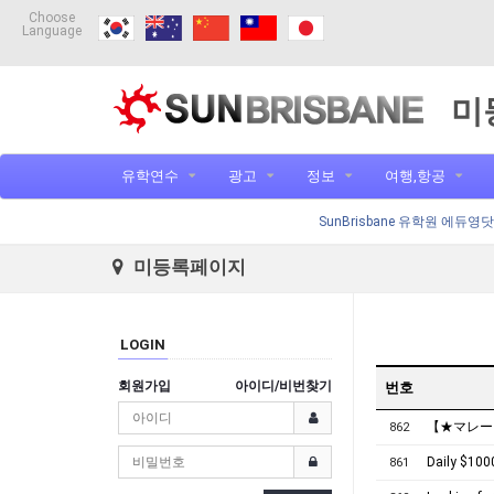
Choose
Language
미
유학연수
광고
정보
여행,항공
SunBrisbane 유학원 에듀영
미등록페이지
LOGIN
회원가입
아이디/비번찾기
번호
【★マレー
862
Daily $100
861