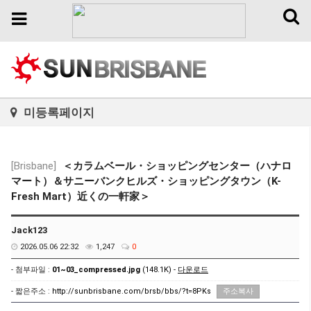
Toggl
Toggle
naviga
navigation
미등록페이지
[Brisbane]
＜カラムベール・ショッピングセンター（ハナロ
マート）＆サニーバンクヒルズ・ショッピングタウン（K-
Fresh Mart）近くの一軒家＞
Jack123
2026.05.06 22:32
1,247
0
- 첨부파일 :
01~03_compressed.jpg
(148.1K) -
다운로드
- 짧은주소 :
http://sunbrisbane.com/brsb/bbs/?t=8PKs
주소복사