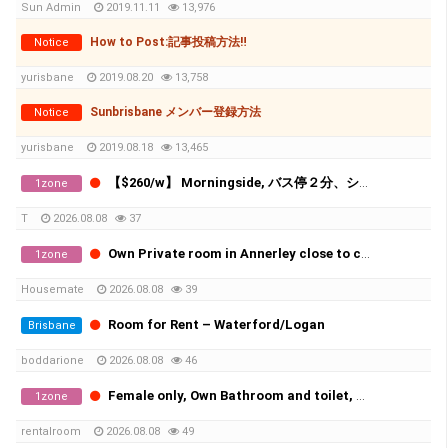
Sun Admin
2019.11.11
13,976
How to Post:記事投稿方法‼
Notice
yurisbane
2019.08.20
13,758
Sunbrisbane メンバー登録方法
Notice
yurisbane
2019.08.18
13,465
【$260/w】 Morningside, バス停２分、ショッピングセンター５分！ 鍵付き一人部屋、すべて込み！
1zone
T
2026.08.08
37
Own Private room in Annerley close to city and UQ
1zone
Housemate
2026.08.08
39
Room for Rent – Waterford/Logan
Brisbane
boddarione
2026.08.08
46
Female only, Own Bathroom and toilet, Move in Today
1zone
rentalroom
2026.08.08
49