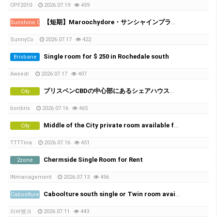
CPF2010
2026.07.19
459
【短期】Maroochydore・サンシャインプラザ近くの新築アパート／シェアメイト募集
Sunshine Coast
SunnyCo
2026.07.17
422
Single room for $ 250 in Rochedale south
Brisbane
Awsedr
2026.07.17
407
ブリスベンCBDの中心部にあるシェアハウスで、女性シェアメイトを募集しています！
City
bonbris
2026.07.16
465
Middle of the City private room available from 21th of July
City
TTTTina
2026.07.16
451
Chermside Single Room for Rent
2zone
INmanagement
2026.07.13
456
Caboolture south single or Twin room available Non smoker only , No car park space
Caboolture
리버뱅크
2026.07.11
443