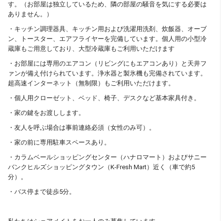
す。（お部屋は独立しているため、隣の部屋の騒音を気にする必要は
ありません。）
・キッチン調理器具、キッチン用および洗濯用洗剤、炊飯器、オーブ
ン、トースター、エアフライヤーを完備しています。個人用の小型冷
蔵庫もご用意しており、大型冷蔵庫もご利用いただけます
・お部屋には専用のエアコン（リビングにもエアコンあり）と天井フ
ァンが備え付けられています。浄水器と製氷機も完備されています。
超高速インターネット（無制限）もご利用いただけます。
・個人用クローゼット、ベッド、椅子、デスクなど基本家具付き。
・家の鍵をお渡しします。
・友人を呼ぶ場合は事前連絡必須（女性のみ可）。
・家の前に専用駐車スペースあり。
・カラムベールショッピングセンター（ハナロマート）およびサニー
バンクヒルズショッピングタウン（K-Fresh Mart）近く（車で約5
分）。
・バス停まで徒歩5分。