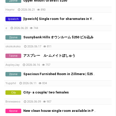
Upper Mount Gravatt $250
2zone
Heymr
2026.06.21
890
[Ipswich] Single room for sharemates in Yamanto – ​​Perfect for Farm Workers (Near Boonah)
Ipswich
e
2026.06.20
744
Suunybank Hills オウンルーム $250 ビル込み
2zone
okokokoko
2026.06.17
811
アスプレー ル-ムメイトぼしゅう
1zone
AspleyJay
2026.06.16
757
Spacious Furnished Room in Zillmere | $250/week | Bills Included
2zone
Yupphil
2026.06.11
834
City- a couple/ two females
City
Bnewawoo
2026.06.09
907
New clean house single room available in Pallara
4zone