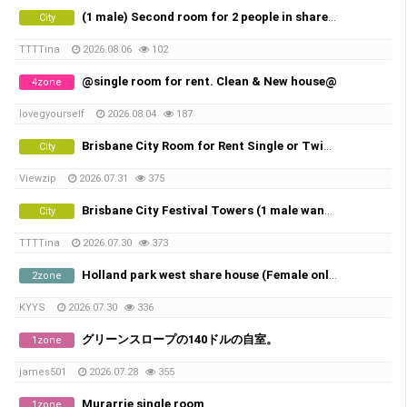
(1 male) Second room for 2 people in share room (Availble from 20th of August)
City
TTTTina
2026.08.06
102
@single room for rent. Clean & New house@
4zone
lovegyourself
2026.08.04
187
Brisbane City Room for Rent Single or Twin share
City
Viewzip
2026.07.31
375
Brisbane City Festival Towers (1 male wanted)
City
TTTTina
2026.07.30
373
Holland park west share house (Female only)
2zone
KYYS
2026.07.30
336
グリーンスロープの140ドルの自室。
1zone
james501
2026.07.28
355
Murarrie single room
1zone