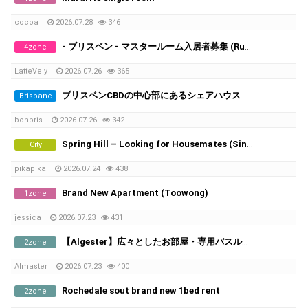
cocoa
2026.07.28
346
- ブリスベン - マスタールーム入居者募集 (Runcorn/Fruitgrove)
4zone
LatteVely
2026.07.26
365
ブリスベンCBDの中心部にあるシェアハウスで、女性シェアメイトを募集しています！
Brisbane
bonbris
2026.07.26
342
Spring Hill – Looking for Housemates (Single Room & Shared Room Available)
City
pikapika
2026.07.24
438
Brand New Apartment (Toowong)
1zone
jessica
2026.07.23
431
​【Algester】広々としたお部屋・専用バスルーム＆家電付き
2zone
Almaster
2026.07.23
400
Rochedale sout brand new 1bed rent
2zone