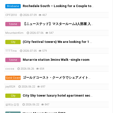
Rochedale South – Looking for a Couple to Rent
Brisbane
CPF2010
2026.07.09
467
【ニューステッド】マスタールーム2人部屋 入居者募集
1zone
MountainKim
2026.07.06
547
(City festival towers) We are looking for 1 male in share room.
City
TTTTina
2026.07.05
579
Murarrie station 3mins Walk -single room
1zone
cocoa
2026.06.26
654
ゴールドコースト・クーメラでシェアメイト募集！
Gold Coast
jay0524
2026.06.22
697
City Sky tower luxury hotel apartment second room
City
설레는감정
2026.06.22
847