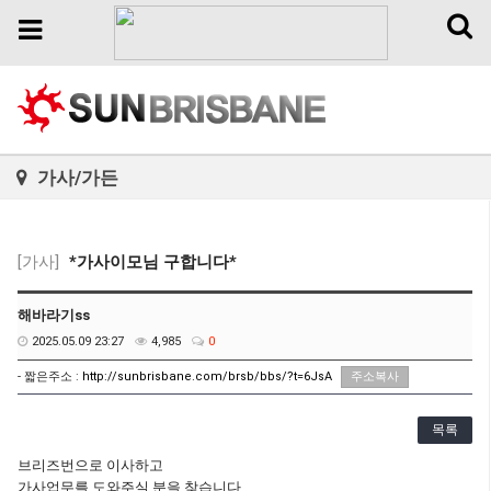
Toggl
Toggle
naviga
navigation
가사/가든
[가사]
*가사이모님 구합니다*
해바라기ss
2025.05.09 23:27
4,985
0
- 짧은주소 :
http://sunbrisbane.com/brsb/bbs/?t=6JsA
주소복사
목록
브리즈번으로 이사하고
가사업무를 도와주실 분을 찾습니다.