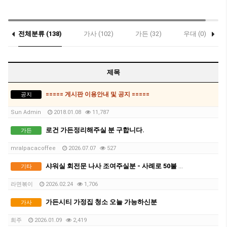
전체분류 (138)
가사 (102)
가든 (32)
우대 (0)
제목
===== 게시판 이용안내 및 공지 =====
공지
Sun Admin
2018.01.08
11,787
로건 가든정리해주실 분 구합니다.
가든
mralpacacoffee
2026.07.07
527
샤워실 회전문 나사 조여주실분 - 사례로 50불 드려요 (위치: 사뱅)
기타
라면볶이
2026.02.24
1,706
가든시티 가정집 청소 오늘 가능하신분
가사
희주
2026.01.09
2,419