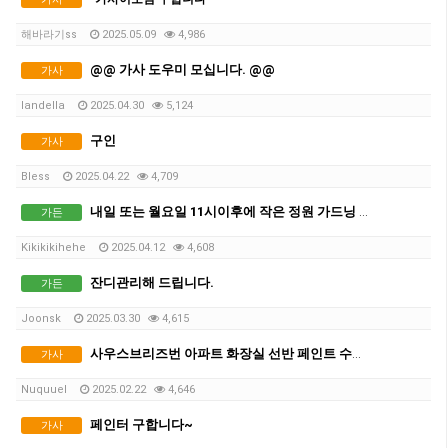
해바라기ss
2025.05.09
4,986
@@ 가사 도우미 모십니다. @@
가사
landella
2025.04.30
5,124
구인
가사
Bless
2025.04.22
4,709
내일 또는 월요일 11시이후에 작은 정원 가드닝 해주실 분
가든
Kikikikihehe
2025.04.12
4,608
잔디관리해 드립니다.
가든
Joonsk
2025.03.30
4,615
사우스브리즈번 아파트 화장실 선반 페인트 수리해주실 분
가사
Nuquuel
2025.02.22
4,646
페인터 구합니다~
가사