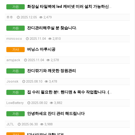
화장실 타일벽에 led 캐비넷 미러 설치 가능하신분?
가든
후후
2025.12.05
2,479
잔디관리해주실 분 찾습니다.
가든
minicoco
2025.11.04
2,810
버닝스 마루시공
가사
amyjack
2025.11.04
2,578
잔디깎기와 깨끗한 정원관리
가든
Joonsk
2025.08.10
3,478
집 수리 필요한 분!. 핸디맨 & 목수 작업합니다. (견적 무료)
가든
LowBattery
2025.08.02
3,882
안녕하세요 잔디 관리 해드립니다
가든
JLTL
2025.06.30
3,988
*가사이모님 구합니다*
가사