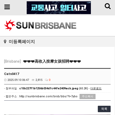
Toggl
Toggle
naviga
navigation
미등록페이지
[Brisbane]
❤️❤️❤️高收入按摩女孩招聘❤️❤️❤️
Cats0417
2025.09.10 06:47
2,815
0
- 첨부파일 :
c15b227f1bf256b034dfc44fe2409acb.jpeg
(65.2K) -
다운로드
- 짧은주소 :
http://sunbrisbane.com/brsb/bbs/?t=7ybo
주소복사
목록