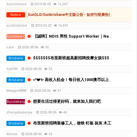
Sunchinese
2019.06.03
16,247
SunQLD/Sunbrisbane中文版公告 - 如何刊登廣告(付費和免費)
Notice
sunbrisbane
2018.02.20
16,691
【誠聘】NDIS 男性 Support Worker｜Nambour｜時薪 $39–$50.29
Sunshine Coast
care
2026.08.06
30
$$$$$$$布里斯班超高薪招聘按摩女孩$$$$$$$
Brisbane
Yy0789
2026.08.06
33
✅❤️✨ 高收入机会！每日收入1000澳币以上！布里斯班高端按摩连锁诚聘员工 ❤️✨✅
Brisbane
Maggie8888
2026.08.06
47
想要生活过得更好吗，就来加入我们吧
Bundaberg
zhengdaqianya
2026.08.06
44
布里斯班招聘装修工人，做铁 钉板 抹灰 木工
Brisbane
Ahnew
2026.08.06
53