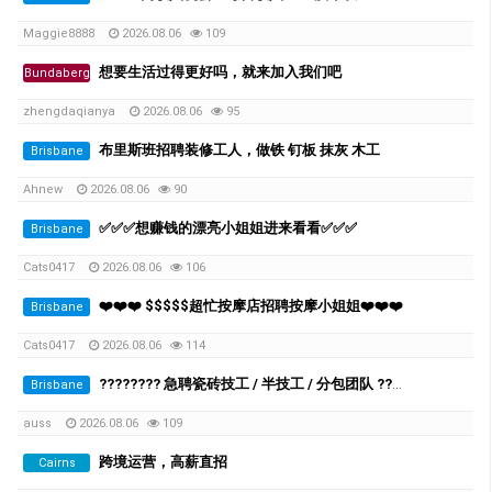
Maggie8888
2026.08.06
109
想要生活过得更好吗，就来加入我们吧
Bundaberg
zhengdaqianya
2026.08.06
95
布里斯班招聘装修工人，做铁 钉板 抹灰 木工
Brisbane
Ahnew
2026.08.06
90
✅✅✅想赚钱的漂亮小姐姐进来看看✅✅✅
Brisbane
Cats0417
2026.08.06
106
❤️❤️❤️ $$$$$超忙按摩店招聘按摩小姐姐❤️❤️❤️
Brisbane
Cats0417
2026.08.06
114
???????? 急聘瓷砖技工 / 半技工 / 分包团队 ????????
Brisbane
auss
2026.08.06
109
跨境运营，高薪直招
Cairns