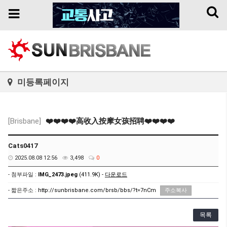
Toggl
Toggle
naviga
navigation
미등록페이지
[Brisbane]
❤️❤️❤️❤️高收入按摩女孩招聘❤️❤️❤️❤️
Cats0417
2025.08.08 12:56
3,498
0
- 첨부파일 :
IMG_2473.jpeg
(411.9K) -
다운로드
- 짧은주소 :
http://sunbrisbane.com/brsb/bbs/?t=7nCm
주소복사
목록