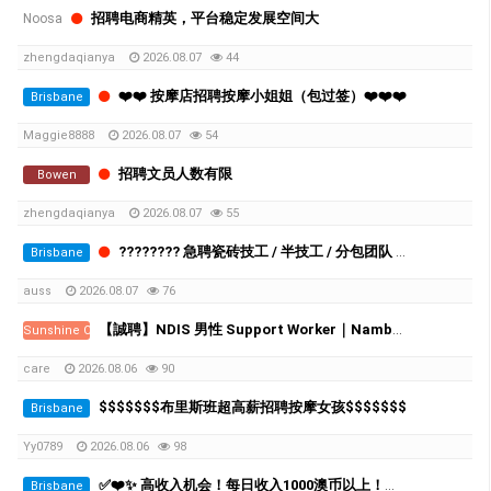
招聘电商精英，平台稳定发展空间大
Noosa
zhengdaqianya
2026.08.07
44
❤️❤️ 按摩店招聘按摩小姐姐（包过签）❤️❤️❤️
Brisbane
Maggie8888
2026.08.07
54
招聘文员人数有限
Bowen
zhengdaqianya
2026.08.07
55
???????? 急聘瓷砖技工 / 半技工 / 分包团队 ????????
Brisbane
auss
2026.08.07
76
【誠聘】NDIS 男性 Support Worker｜Nambour｜時薪 $39–$50.29
Sunshine Coast
care
2026.08.06
90
$$$$$$$布里斯班超高薪招聘按摩女孩$$$$$$$
Brisbane
Yy0789
2026.08.06
98
✅❤️✨ 高收入机会！每日收入1000澳币以上！布里斯班高端按摩连锁诚聘员工 ❤️✨✅
Brisbane