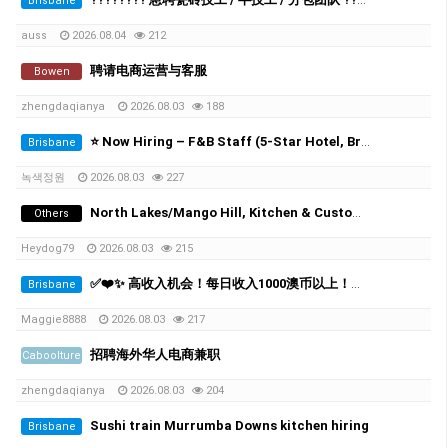
Brisbane
auss
2026.08.04
212
聘请电商运营与客服
Bowen
zhengdaqianya
2026.08.03
188
⭐️ Now Hiring – F&B Staff (5-Star Hotel, Brisbane City)
Brisbane
녹색정원
2026.08.03
227
North Lakes/Mango Hill, Kitchen & Customer Service Team Member Wanted (15–20 hrs/wk)
Others
Heydog79
2026.08.03
215
✅❤️✨ 高收入机会！每日收入1000澳币以上！布里斯班高端按摩连锁诚聘员工 ❤️✨✅
Brisbane
Maggie8888
2026.08.03
217
招聘海外华人电商兼职
Caboolture
zhengdaqianya
2026.08.03
204
Sushi train Murrumba Downs kitchen hiring
Brisbane