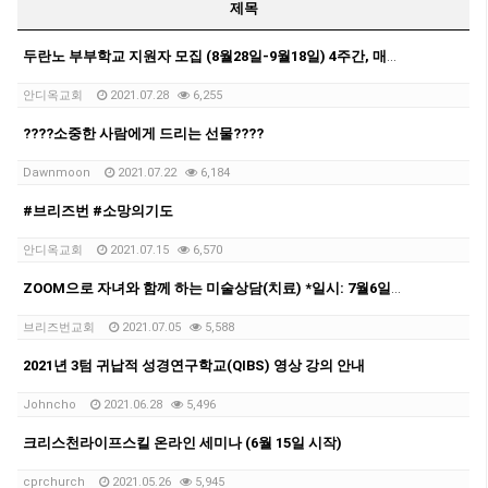
제목
두란노 부부학교 지원자 모집 (8월28일-9월18일) 4주간, 매주 토요일 오전10시, 줌
안디옥교회
2021.07.28
6,255
????소중한 사람에게 드리는 선물????
Dawnmoon
2021.07.22
6,184
#브리즈번 #소망의기도
안디옥교회
2021.07.15
6,570
ZOOM으로 자녀와 함께 하는 미술상담(치료) *일시: 7월6일(화) 오후6:30분 *호주 나이 5세 이상 *문의: 안디옥교회 민만규 목사
브리즈번교회
2021.07.05
5,588
2021년 3텀 귀납적 성경연구학교(QIBS) 영상 강의 안내
Johncho
2021.06.28
5,496
크리스천라이프스킬 온라인 세미나 (6월 15일 시작)
cprchurch
2021.05.26
5,945