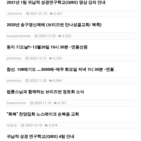
2021년 1텀 귀납적 성경연구학교(QIBS) 영상 강의 안내
Johncho
2021.01.19
6,367
2020년 송구영신예배 (브리즈번 만나성결교회/ 북쪽)
ausgoodnews
2020.12.29
6,922
동지 기도날!!-12월20일 10시 30분 -연꽃선원
plmkoijn
2020.12.15
6,333
참선. 108배기도 ㅡ3000배-매주 화요일 저녁 7시 30분 -연꽃선원
plmkoijn
2020.11.30
6,044
법륜스님과 함께하는 브리즈번 정토회 소식
Dawnmoon
2020.11.18
6,761
"회복" 찬양집회 노스레이크 순복음 교회
새창조
2020.10.18
5,978
귀납적 성경 연구학교(QIBS) 4텀 안내