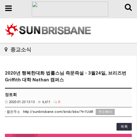
Toggl
Toggle
naviga
navigation
종교소식
2020년 행복한대화 법률스님 즉문즉설 - 3월24일, 브리즈번
Griffith 대학 Nathan 캠퍼스
정토회
2020.01.23 13:13
6,611
0
- 짧은주소 :
http://sunbrisbane.com/brsb/bbs/?t=1UdR
주소복사
목록