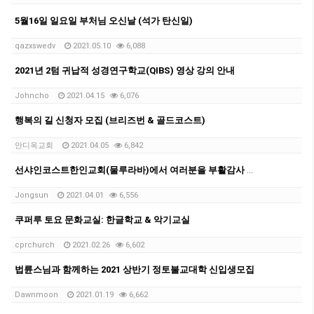
5월16일 일요일 부처님 오신날 (석가 탄신일)
qazxswedv
2021.05.10
6,088
2021년 2텀 귀납적 성경연구학교(QIBS) 영상 강의 안내
Johncho
2021.04.15
6,076
행복의 길 신청자 모집 (브리즈번 & 골드코스트)
안디옥교회
2021.04.05
6,842
선샤인코스트한인교회(물루라바)에서 여러분을 부활감사 예배에 초대합니다.
Jongsun
2021.04.01
6,556
쿠퍼루 토요 문화교실: 한글학교 & 악기교실
cprchurch
2021.02.26
6,602
법륜스님과 함께하는 2021 상반기 정토불교대학 신입생모집
Dawnmoon
2021.01.19
6,662