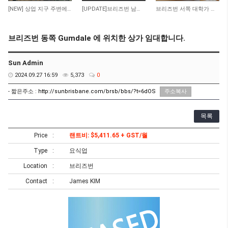
141
89
365
[NEW] 상업 지구 주변에 위치한 저렴한 렌트비의 수익률 좋은 타이 테이크 어웨이 샾 매…
[UPDATE]브리즈번 남쪽 저렴한 렌트비 마사지 샾
브리즈번 서쪽 대학가 인근 일식당 매매 합니다
브리즈번 동쪽 Gumdale 에 위치한 상가 임대합니다.
Sun Admin
2024.09.27 16:59
5,373
0
- 짧은주소 :
http://sunbrisbane.com/brsb/bbs/?t=6dOS
주소복사
목록
Price
랜트비: $5,411.65 + GST/월
Type
요식업
Location
브리즈번
Contact
James KIM