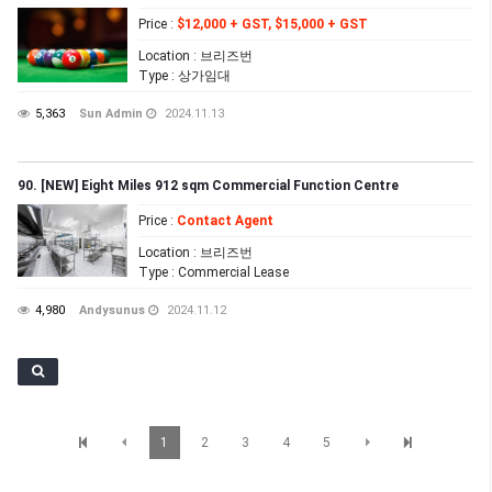
Price
:
$12,000 + GST, $15,000 + GST
Location
: 브리즈번
Type
: 상가임대
5,363
Sun Admin
2024.11.13
90. [NEW] Eight Miles 912 sqm Commercial Function Centre
Price
:
Contact Agent
Location
: 브리즈번
Type
: Commercial Lease
4,980
Andysunus
2024.11.12
1
2
3
4
5