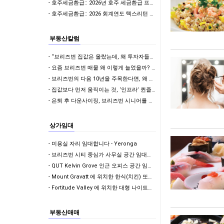
- 호주세금환급:: 2026년 호주 세금환급 프로모션 안내
- 호주세금환급:: 2026 회계연도 텍스리턴 시즌 개막 임박! 7월 텍스리턴 전 필수 체크:…
부동산칼럼
- “브리즈번 집값은 올랐는데, 왜 투자자들은 다시 ‘땅’을 보기 시작할까?”
- 요즘 브리즈번 매물 왜 이렇게 늘었을까? - 1985년에도 이런 적 있었다는 사실!
- 브리즈번의 다음 10년을 주목한다면, 왜 Woolloongabba인가?
- 집값보다 먼저 움직이는 것, ‘인프라’ 퀸즐랜드 최대 주택 성장축으로 떠오르는 Logan을…
- 은퇴 후 다운사이징, 브리즈번 시니어를 위한 부동산 전략
상가임대
- 미용실 자리 임대합니다 - Yeronga
- 브리즈번 시티 중심가 사무실 공간 임대합니다
- QUT Kelvin Grove 인근 오피스 공간 임대합니다
- Mount Gravatt 에 위치한 한식(치킨) 또는 일식 가능한 상가 임대합니다
- Fortitude Valley 에 위치한 대형 나이트클럽 자리 임대합니다
부동산매매