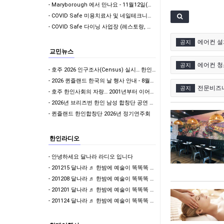
기타 (27)
- Maryborough 에서 만나요 - 11월12일(목요일) 정오 12시
- COVID Safe 미용치료사 및 네일테크니션을 위한 권고사항
- COVID Safe 다이닝 사업장 (레스토랑, 카페, 펍, 클럽, RSL 및 호텔)을 위…
에어컨 설
공지
교민뉴스
에어컨 청
공지
- 호주 2026 인구조사(Census) 실시… 한인사회도 적극 참여해야
- 2026 퀸즐랜드 한국의 날 행사 안내 - 8월22일 토요일/브리즈번 King George…
전문비즈
공지
- 호주 한인사회의 자랑… 2001년부터 이어진 태권도 봉사, 대한민국 경찰의 감사로 이어지다
- 2026년 브리즈번 한인 남성 합창단 공연 여러분들을 초대합니다.
- 퀸즐랜드 한인합창단 2026년 정기연주회
한인라디오
- 안녕하세요 달나라 라디오 입니다
- 201215 달나라 ♬ 한밤에 예술이 똑똑똑 & 나윤제 변호사의 밝은세상
- 201208 달나라 ♬ 한밤에 예술이 똑똑똑 & 걸어서 와인속으로
- 201201 달나라 ♬ 한밤에 예술이 똑똑똑 & 이어폰 한쪽만 빌려줄래?
- 201124 달나라 ♬ 한밤에 예술이 똑똑똑 & 이어폰 한쪽만 빌려줄래?