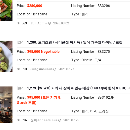
Price
:
$280,000
Listing Number
: SB3206
Location
: Brisbane
Type
: 한식
363
Sun Admin
2026.08.02
[일식]
1,280. 브리즈번 / 시티근접 북서쪽 / 일식 캐주얼 다이닝 / 로컬
Price
:
$95,000 Negotiable
Listing Number
: SB3275
Location
: Brisbane
Type
: Dine in - T/A
523
Jungsinsunus
2026.07.27
[한식]
1,279. [WIWO] 거의 새 장비 & 넓은 매장 (140 sqm) 한식 & BB
Price
:
$95,000 (모든 기기 &
Listing Number
: SB3102JH
Stock 포함)
Location
: Brisbane
Type
: 한식, BBQ 고깃집
696
진희JinheeSunus
2026.07.25