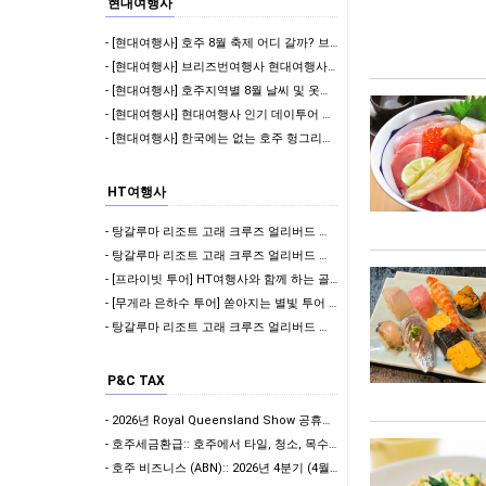
현대여행사
- [현대여행사] 호주 8월 축제 어디 갈까? 브리즈번 Ekka부터 멜버른 영화제, 시드니 마…
- [현대여행사] 브리즈번여행사 현대여행사 기업 인센티브 맞춤 관광 후기 | 8박 9일 호주 …
- [현대여행사] 호주지역별 8월 날씨 및 옷차림 정리해봤어요 ✨
- [현대여행사] 현대여행사 인기 데이투어 특가 할인 진행! 지금 확인해보세요 ✨
- [현대여행사] 한국에는 없는 호주 헝그리잭스 메뉴 추천! 호주 여행 중 꼭 먹어볼 패스트푸…
HT여행사
- 탕갈루마 리조트 고래 크루즈 얼리버드 할인 이벤트 !!
- 탕갈루마 리조트 고래 크루즈 얼리버드 할인 이벤트 !!
- [프라이빗 투어] HT여행사와 함께 하는 골드코스트 단독 투어!!!
- [무게라 은하수 투어] 쏟아지는 별빛 투어 | 브리즈번 야경투어 | 먹음직스러운 BBQ와 …
- 탕갈루마 리조트 고래 크루즈 얼리버드 할인 이벤트 !!
P&C TAX
- 2026년 Royal Queensland Show 공휴일 휴무 안내
- 호주세금환급:: 호주에서 타일, 청소, 목수로 일하신다면? 절세할 수 있는 방법을 알고 계…
- 호주 비즈니스 (ABN):: 2026년 4분기 (4월-6월) ABN 사업자 GST/BAS …