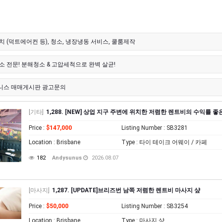
치 (덕트에어컨 등), 청소, 냉장냉동 서비스, 쿨룸제작
소 전문! 분해청소 & 고압세척으로 완벽 살균!
니스 매매게시판 광고문의
[기타]
1,288. [NEW] 상업 지구 주변에 위치한 저렴한 렌트비의 수익률 
Price
:
$147,000
Listing Number
: SB3281
Location
: Brisbane
Type
: 타이 테이크 어웨이 / 카페
182
Andysunus
2026.08.07
[마사지]
1,287. [UPDATE]브리즈번 남쪽 저렴한 렌트비 마사지 샾
Price
:
$50,000
Listing Number
: SB3254
Location
: Brisbane
Type
: 마사지 샾