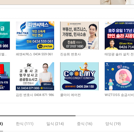
1,536
8,276
9,602
차량 책임정비 - 다니엘모터스
패앤씨텍스 0434 559 061
진승희 변호사
10,960
9,105
9,672
김린 변호사 0404 871 986
쿨마이 에어컨
WIZTOSS 송금서
1)
한식 (111)
일식 (214)
중식 (16)
양식 (19)