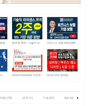
20,939
3,948
태양광 솔라 설치 전문업체
영주권 학위 / 기술직 라이센스 최소2주안에 받기! (요리, 페인팅, 용접, 차일드케어 등…
비즈니스 보험 0410 038 554
9,573
8,987
비스
Select Australia 이민전문
Archi One 샵피팅
카페 (79)
피자 (1)
T/A (47)
Bar (4)
헤어 (12)