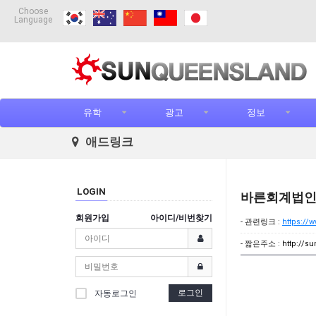
Choose
Language
유학
광고
정보
애드링크
LOGIN
바른회계법
회원가입
아이디/비번찾기
- 관련링크 :
https://
- 짧은주소 :
http://s
로그인
자동로그인