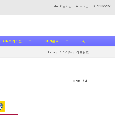
회원가입
로그인
SunBrisbane
SUN브리즈번
SUN골코
Home
기타메뉴
애드링크
849회 연결