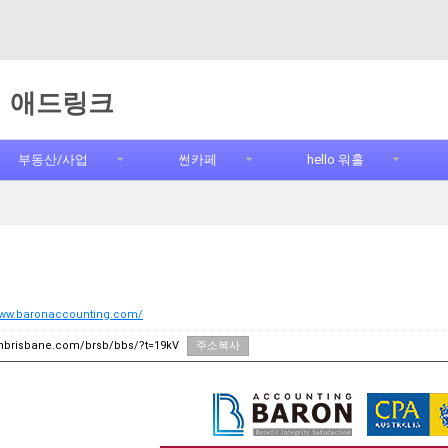
애드링크
부동산/사업
썬카페
hello 워홀
인
www.baronaccounting.com/
unbrisbane.com/brsb/bbs/?t=19kV
주소복사