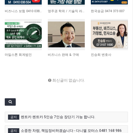
4,648
21,172
10,744
비즈니스 보험 0410 038 554
영주권 학위 / 기술직 라이센스 최소2주안에 받기! (요리, 페인팅, 용접, 차일드케어 등…
한국송금 0474 373 007
4,664
15,051
11,056
마일스톤 회계법인
비즈니스 판매 & 구매
진승희 변호사
최신글이 없습니다.
렌트카 렌트카 5인승 7인승 장단기 가능 합니다.
공지
소중한 차량, 책임정비하겠습니다 - 다니엘 모터스 0481 168 986
공지