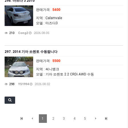
298. 마쯔다 3 2010
판매가격
:
5400
지역
: Calamvale
모델
: 마즈다3
210
Cong2
2026.08.05
297. 2014 기아 쏘렌토 수동팝니다
판매가격
:
5500
지역
: 써니뱅크
모델
: 기아 쏘렌토 2.2 CRDi AWD 수동
298
YS1994
2026.08.02
1
2
3
4
5