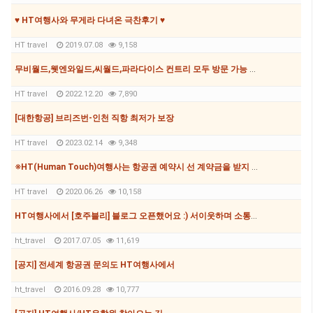
♥ HT여행사와 무게라 다녀온 극찬후기 ♥
HT travel
2019.07.08
9,158
무비월드,웻엔와일드,씨월드,파라다이스 컨트리 모두 방문 가능 패스가 167불!!!!
HT travel
2022.12.20
7,890
[대한항공] 브리즈번-인천 직항 최저가 보장
HT travel
2023.02.14
9,348
※HT(Human Touch)여행사는 항공권 예약시 선 계약금을 받지 않습니다.※
HT travel
2020.06.26
10,158
HT여행사에서 [호주블리] 블로그 오픈했어요 :) 서이웃하며 소통하며 지내요
ht_travel
2017.07.05
11,619
[공지] 전세계 항공권 문의도 HT여행사에서
ht_travel
2016.09.28
10,777