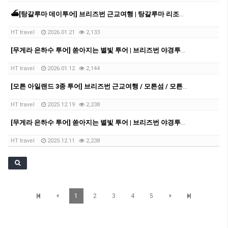
⛴️[탕갈루마 데이투어] 브리즈번 근교여행 | 탕갈루마 리조트 | 탕갈루마 | 데이크루즈 | 크루즈투어 | 돌고래 | 스노쿨링 | 샌드보딩
HT travel
2026.01.21
2,133
[무게라 은하수 투어] 쏟아지는 별빛 투어 | 브리즈번 야경투어 | 먹음직스러운 BBQ와 한강라면을 뛰어넘을 무게라 라면까지!
HT travel
2026.01.12
2,144
[모튼 아일랜드 3종 투어] 브리즈번 근교여행 / 모튼섬 / 모튼섬투어 / 호주 데이투어 / 브리즈번 데이투어
HT travel
2025.12.19
2,238
[무게라 은하수 투어] 쏟아지는 별빛 투어 | 브리즈번 야경투어 | 먹음직스러운 BBQ와 한강라면을 뛰어넘을 무게라 라면까지!
HT travel
2025.12.11
2,238
1
2
3
4
5