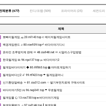
전체분류 (677)
킨디/프랩 (509)
프라이머리 (25)
세컨드리 (
제목
뽀빠이릴게임 ㎍ 20.rnl143.top ⊂ 메이저릴게임사이트
백경게임랜드 ♫ 80.rcw939.top ┙ 바다이야기디시
온라인 조루방지제 판매 ㅉ 48.cia948.net ㅉ 시알리스구입방법
한국릴게임 ㎑ 96.rqa137.top ㎰ 바다이야기2
릴게임바다이야기 ◆ 80.rhf865.top ▩ 야마토게임하기
릴게임바다신2 ㎋ 99.rtf423.top ☂ 릴게임꽁머니
신기환당일배송 ☜ 81.cia312.com ☜ 발기부전치료제 구매사이트
바다이야기5만 ㈗ 96.rwp341.top ☂ 무료릴게임
릴게임몰 ㉡ 13.ros730.top ♠ 바다이야기게임
릴게임몰메가 ┍ 97.ryd146.top ┃ 릴게임몰