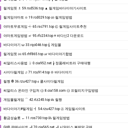
릴게임뜻 ♗ 59.rsd536.top ▲ 릴게임바다이야기사이트
릴게임야마토 ⊙ 19.rcd029.top ㈃ 릴게임방법
야마토무료게임 ┽ 65.rsc791.top ㉢ 릴게임사이트추천
야마토게임방법 ㎡ 95.rfc234.top ※ 바다신2 다운로드
바다이야기 ω 33.rqo046.top ┧ 게임몰
릴게임뜻 ㈄ 65.rhf865.top ㎤ 바다이야기합법
씨알리스사용법 ┟ 0.cia952.net ┟ 정품레비트라 구매대행
사이다릴게임 ♫ 71.rcu914.top ♔ 바다이야기
릴짱 ® 36.rzu427.top ≤ 쿨사이다릴게임
씨알리스 온라인 구입처 ㉯ 8.cia158.com ㉯ 프릴리지구입방법
게임몰릴게임 ⌒ 42.rtz245.top ㎑ 릴짱
바다이야기#릴게임 ┫ 54.rzu427.top ㉦ 게임릴사이트
황금성슬롯 ← 11.ros730.top ㎬ 릴게임방법
GHB 판매사이트 ㅙ 70.cia565.net ㅙ 시알리스 복제약 구매