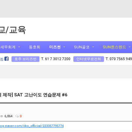
교/교육
세무회계
동호회
미즈썬
SUN골코
SUN퀸스랜드
호주 브리즈번
T. 61 7 3012 7200
인터넷무료전화
T. 070 7565 94
닷컴
체 제작] SAT 고난이도 연습문제 #6
6,864
0
blog.naver.com/iiko_official/223357795774