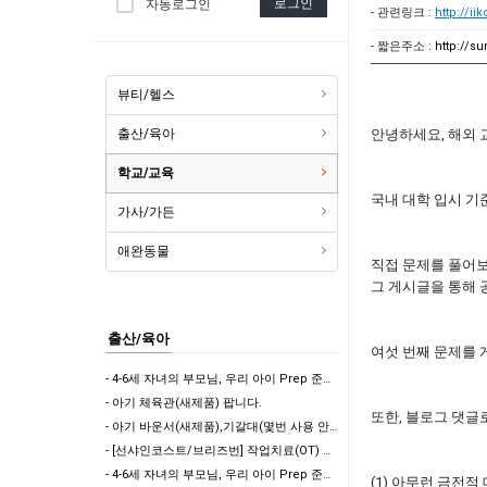
로그인
자동로그인
- 관련링크 :
http://iik
- 짧은주소 :
http://s
뷰티/헬스
출산/육아
안녕하세요, 해외 
학교/교육
국내 대학 입시 기준
가사/가든
애완동물
직접 문제를 풀어보는
그 게시글을 통해 
출산/육아
여섯 번째 문제를 
- 4-6세 자녀의 부모님, 우리 아이 Prep 준비 되었나요? 자리가 몇게 남지 않았습니다.
- 아기 체육관(새제품) 팝니다.
또한, 블로그 댓글
- 아기 바운서(새제품),기갈대(몇번 사용 안힘)팝니다.
- [선샤인코스트/브리즈번] 작업치료(OT) 기반 세심한 일상생활 지원 & 아이 돌봄 (자차 …
- 4-6세 자녀의 부모님, 우리 아이 Prep 준비 되었나요?
(1) 아무런 금전적