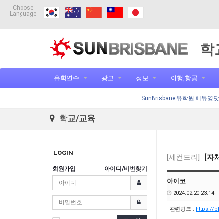
Choose
Language
학
유학연수
광고
정보
여행,항공
SunBrisbane 유학원 에듀영
학교/교육
LOGIN
[세컨드리]
[자
회원가입
아이디/비번찾기
아이코
2024.02.20 23:14
- 관련링크 :
https://