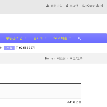
회원가입
로그인
SunQueensland
부동산/사업
썬카페
hello 워홀
99
서울
T. 02 552 9271
Home
미즈썬
학교/교육
2541회 연결