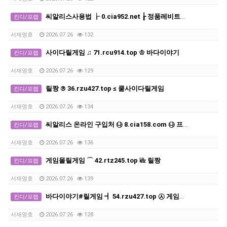
씨알리스사용법 ┟ 0.cia952.net ┟ 정품레비트라 구매대행
킨디/프랩
서재영호
2026.07.26
132
사이다릴게임 ♫ 71.rcu914.top ♔ 바다이야기
킨디/프랩
서재영호
2026.07.26
129
릴짱 ® 36.rzu427.top ≤ 쿨사이다릴게임
킨디/프랩
서재영호
2026.07.26
134
씨알리스 온라인 구입처 ㉯ 8.cia158.com ㉯ 프릴리지구입방법
킨디/프랩
서재영호
2026.07.26
136
게임몰릴게임 ⌒ 42.rtz245.top ㎑ 릴짱
킨디/프랩
서재영호
2026.07.26
139
바다이야기#릴게임 ┫ 54.rzu427.top ㉦ 게임릴사이트
킨디/프랩
서재영호
2026.07.26
128