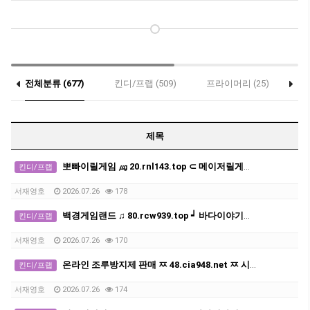
전체분류 (677)
킨디/프랩 (509)
프라이머리 (25)
세
제목
뽀빠이릴게임 ㎍ 20.rnl143.top ⊂ 메이저릴게임사이트
킨디/프랩
서재영호
2026.07.26
178
백경게임랜드 ♫ 80.rcw939.top ┙ 바다이야기디시
킨디/프랩
서재영호
2026.07.26
170
온라인 조루방지제 판매 ㅉ 48.cia948.net ㅉ 시알리스구입방법
킨디/프랩
서재영호
2026.07.26
174