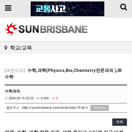
Toggl
Toggle
naviga
navigation
학교/교육
[세컨드리]
수학,과학(Physics,Bio,Chemistry전문과외 ),IB
수학
수학과외
2024.02.15 22:59
6,954
0
- 짧은주소 :
http://sunbrisbane.com/brsb/bbs/?t=5L1r
주소복사
목록