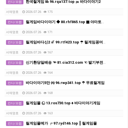
한국릴게임 ㎑ 96.rqa137.top ㎰ 바다이야기2
킨디/프랩
서재영호
2026.07.26
175
릴게임바다이야기 ◆ 80.rhf865.top ▩ 야마토게임하기
킨디/프랩
서재영호
2026.07.26
171
릴게임바다신2 ㎋ 99.rtf423.top ☂ 릴게임꽁머니
킨디/프랩
서재영호
2026.07.26
167
신기환당일배송 ☜ 81.cia312.com ☜ 발기부전치료제 구매사이트
킨디/프랩
서재영호
2026.07.26
164
바다이야기5만 ㈗ 96.rwp341.top ☂ 무료릴게임
킨디/프랩
서재영호
2026.07.26
168
릴게임몰 ㉡ 13.ros730.top ♠ 바다이야기게임
킨디/프랩
서재영호
2026.07.26
163
릴게임몰메가 ┍ 97.ryd146.top ┃ 릴게임몰
킨디/프랩