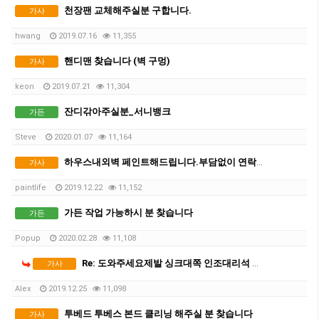
천장팬 교체해주실분 구합니다.
가사
hwang
2019.07.16
11,355
핸디맨 찾습니다 (벽 구멍)
가사
keon
2019.07.21
11,304
잔디갂아주실분_서니뱅크
가든
Steve
2020.01.07
11,164
하우스내외벽 페인트해드립니다.부담없이 연락주세요
가사
paintlife
2019.12.22
11,152
가든 작업 가능하시 분 찾습니다
가든
Popup
2020.02.28
11,108
Re: 도와주세요제발 싱크대쪽 인조대리석 그을린자국 연마하는곳 아시는분!!(급함)
가사
Alex
2019.12.25
11,098
투베드 투베스 본드 클리닝 해주실 분 찾습니다
가사