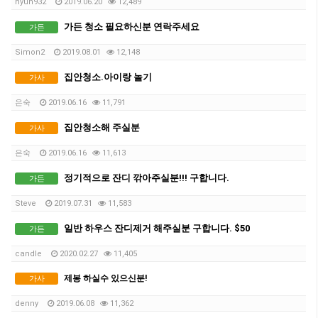
hyun932
2019.06.20
12,489
가든 청소 필요하신분 연락주세요
가든
Simon2
2019.08.01
12,148
집안청소.아이랑 놀기
가사
은숙
2019.06.16
11,791
집안청소해 주실분
가사
은숙
2019.06.16
11,613
정기적으로 잔디 깎아주실분!!! 구합니다.
가든
Steve
2019.07.31
11,583
일반 하우스 잔디제거 해주실분 구합니다. $50
가든
candle
2020.02.27
11,405
제봉 하실수 있으신분!
가사
denny
2019.06.08
11,362