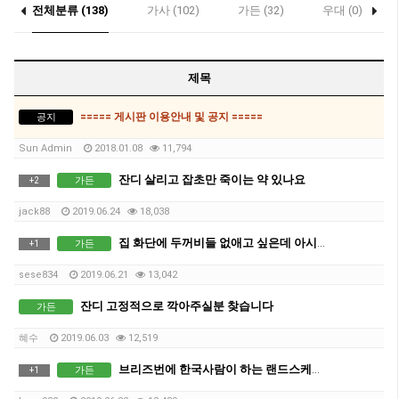
전체분류 (138)
가사 (102)
가든 (32)
우대 (0)
제목
===== 게시판 이용안내 및 공지 =====
공지
Sun Admin
2018.01.08
11,794
잔디 살리고 잡초만 죽이는 약 있나요
가든
+
2
jack88
2019.06.24
18,038
집 화단에 두꺼비들 없애고 싶은데 아시는분
가든
+
1
sese834
2019.06.21
13,042
잔디 고정적으로 깍아주실분 찾습니다
가든
혜수
2019.06.03
12,519
브리즈번에 한국사람이 하는 랜드스케이프 업체 있나요?
가든
+
1