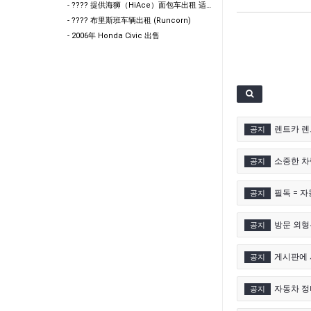
- ???? 提供海狮（HiAce）面包车出租 适合搬家 / 货物运输 / 工地作业使用 欢迎咨询
- ???? 布里斯班车辆出租 (Runcorn)
- 2006年 Honda Civic 出售
렌트카 렌
공지
소중한 차량
공지
필독 = 
공지
방문 외형
공지
게시판에 
공지
자동차 정비
공지