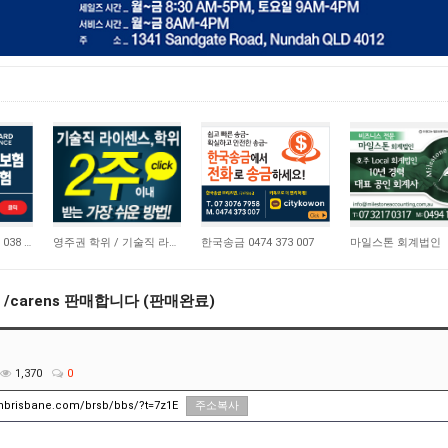
21,172
10,743
4,663
비즈니스 보험 0410 038 554
영주권 학위 / 기술직 라이센스 최소2주안에 받기! (요리, 페인팅, 용접, 차일드케어 등…
한국송금 0474 373 007
마일스톤 회계법인
ndo /carens 판매합니다 (판매완료)
1,370
0
unbrisbane.com/brsb/bbs/?t=7z1E
주소복사