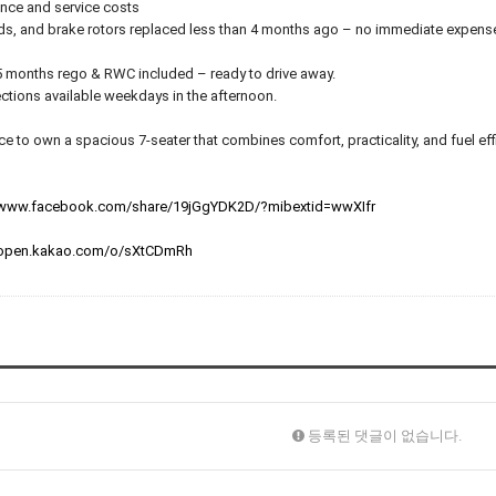
nce and service costs
ds, and brake rotors replaced less than 4 months ago – no immediate expen
 months rego & RWC included – ready to drive away.
ctions available weekdays in the afternoon.
ce to own a spacious 7-seater that combines comfort, practicality, and fuel effi
//www.facebook.com/share/19jGgYDK2D/?mibextid=wwXIfr
//open.kakao.com/o/sXtCDmRh
등록된 댓글이 없습니다.