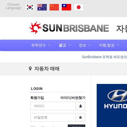
Choose
Language
자
유학연수
광고
정보
여행,항공
SunBrisbane 유학원 에듀영
자동차 매매
LOGIN
회원가입
아이디/비번찾기