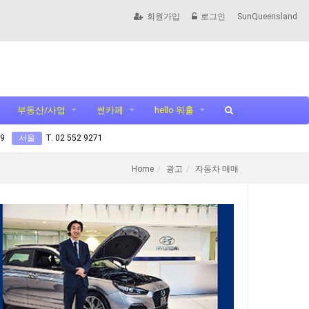
회원가입
로그인
SunQueensland
부동산/사업
썬카페
hello 워홀
99
서울
T. 02 552 9271
Home
광고
자동차 매매