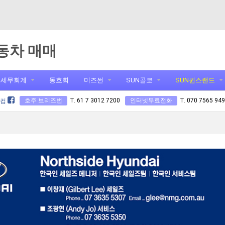
동차 매매
세무회계
동호회
미즈썬
SUN골코
SUN퀸스랜드
호주 브리즈번
T. 61 7 3012 7200
인터넷무료전화
T. 070 7565 94
닷컴