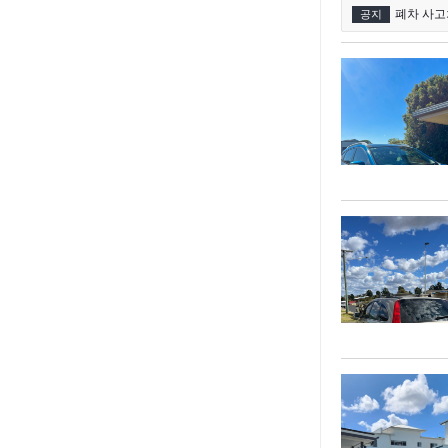
폐차 사고
공지