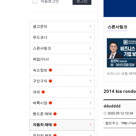
로그인
자동로그인
광고문의
스폰서링크
푸드코너
스폰서링크
픽업/이사
숙소정보
4,646
구인구직
2014 kia ro
과외
벼룩시장
ddudddd
2025.09.12 10:34
핸드폰 매매
- 짧은주소 :
http://s
자동차 매매
주차장 렌트